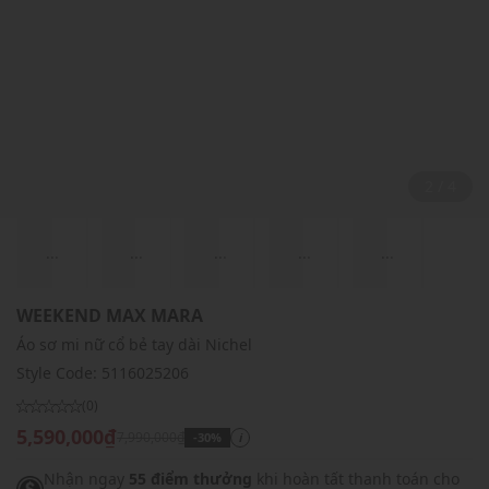
2 / 4
...
...
...
...
...
WEEKEND MAX MARA
Áo sơ mi nữ cổ bẻ tay dài Nichel
Style Code:
5116025206
(0)
5,590,000₫
7,990,000₫
-30%
i
Nhận ngay
55 điểm thưởng
khi hoàn tất thanh toán cho