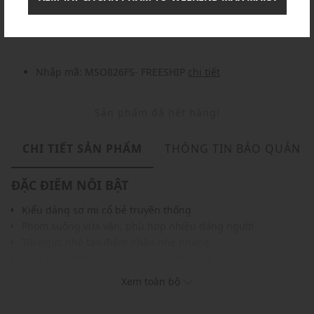
Nhập mã: MSOXINCHAO - Giảm ngay 10%
chi tiết
Nhập mã: MSO826FS- FREESHIP
chi tiết
Sản phẩm đã hết hàng!
CHI TIẾT SẢN PHẨM
THÔNG TIN BẢO QUẢN
ĐẶC ĐIỂM NỔI BẬT
Kiểu dáng sơ mi cổ bẻ truyền thống
Phom suông vừa vặn, phù hợp nhiều dáng người
Túi ngực nhỏ tạo điểm nhấn nhẹ nhàng
Chất liệu cotton cao cấp, thoáng mát, dễ chịu
Gam màu tinh giản, dễ kết hợp với chân váy hoặc quần tây
Xem toàn bộ
THÔNG TIN SẢN PHẨM