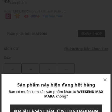
sản phẩm
Hoặc
1,863,333₫
trong 3 kì thanh toán với
Tìm hiểu thêm
Phân phối bởi:
MAISON
XEM SHOP
KÍCH CỠ
Hướng Dẫn Chọn Size
Size
...
...
...
...
Khuyến mãi
Sản phẩm này hiện đang hết hàng
Bạn có muốn xem các sản phẩm khác từ
WEEKEND MAX
Ưu Đãi 10% Cho Mọi Đơn Hàng
chi tiết
MARA
không?
Khuyến mãi
XEM TẤT CẢ SẢN PHẨM TỪ WEEKEND MAX MARA