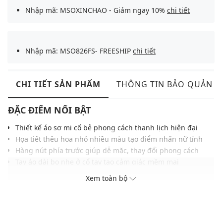
Nhập mã: MSOXINCHAO - Giảm ngay 10%
chi tiết
Nhập mã: MSO826FS- FREESHIP
chi tiết
CHI TIẾT SẢN PHẨM
THÔNG TIN BẢO QUẢN
ĐẶC ĐIỂM NỔI BẬT
Thiết kế áo sơ mi cổ bẻ phong cách thanh lịch hiện đại
Họa tiết thêu hoa nhỏ nhiều màu tạo điểm nhấn nữ tính
Hàng nút phía trước giúp dễ mặc, thay đổi phong cách
Tay áo dài bo nhẹ ở cổ tay tạo cảm giác mềm mại
Phom suông mang lại sự thoải mái khi mặc hàng ngày
Xem toàn bộ
Phù hợp phối cùng quần tây hoặc chân váy, quần short
THÔNG TIN SẢN PHẨM
Thương hiệu:
Weekend Max Mara