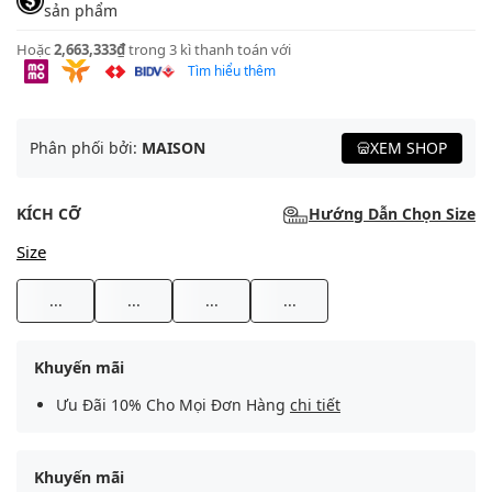
sản phẩm
Hoặc
2,663,333₫
trong 3 kì thanh toán với
Tìm hiểu thêm
Phân phối bởi:
MAISON
XEM SHOP
KÍCH CỠ
Hướng Dẫn Chọn Size
Size
...
...
...
...
Khuyến mãi
Ưu Đãi 10% Cho Mọi Đơn Hàng
chi tiết
Khuyến mãi