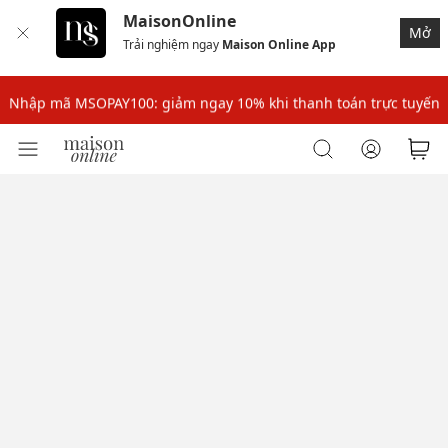
MaisonOnline
Mở
Trải nghiệm ngay
Maison Online App
Nhập mã: MSOXINCHAO - Giảm 10% đơn đầu cho thành viên mới!
Nhập mã MSOPAY100: giảm ngay 10% khi thanh toán trực tuyến
Nhập mã: MSOXINCHAO - Giảm 10% đơn đầu cho thành viên mới!
Nhập mã MSOPAY100: giảm ngay 10% khi thanh toán trực tuyến
Nhập mã: MSOXINCHAO - Giảm 10% đơn đầu cho thành viên mới!