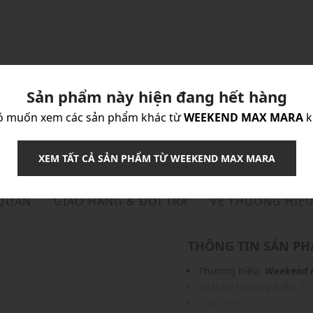
Sản phẩm này hiện đang hết hàng
ó muốn xem các sản phẩm khác từ
WEEKEND MAX MARA
k
XEM TẤT CẢ SẢN PHẨM TỪ WEEKEND MAX MARA
 QUẢN
GIAO HÀNG & ĐỔI TRẢ
VỀ THƯƠNG HIỆ
THÔNG TIN SẢN P
Thương hiệu:
Weekend 
Xuất xứ thương hiệu: Ý
Giới tính: Nữ