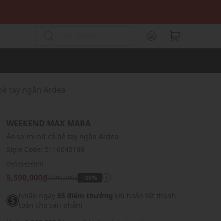
bẻ tay ngắn Ardea
WEEKEND MAX MARA
Áo sơ mi nữ cổ bẻ tay ngắn Ardea
Style Code:
5116045106
(0)
5,590,000₫
7,990,000₫
-30%
i
Nhận ngay
55 điểm thưởng
khi hoàn tất thanh
toán cho sản phẩm