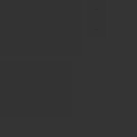
...
...