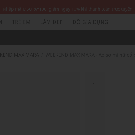
Nhập mã MSOPAY100: giảm ngay 10% khi thanh toán trực tuyến
Nhập mã: MSOXINCHAO - Giảm 10% đơn đầu cho thành viên mới!
M
TRẺ EM
LÀM ĐẸP
ĐỒ GIA DỤNG
Nhập mã MSOPAY100: giảm ngay 10% khi thanh toán trực tuyến
Nhập mã: MSOXINCHAO - Giảm 10% đơn đầu cho thành viên mới!
EKEND MAX MARA
WEEKEND MAX MARA - Áo sơ mi nữ cổ 
...
...
...