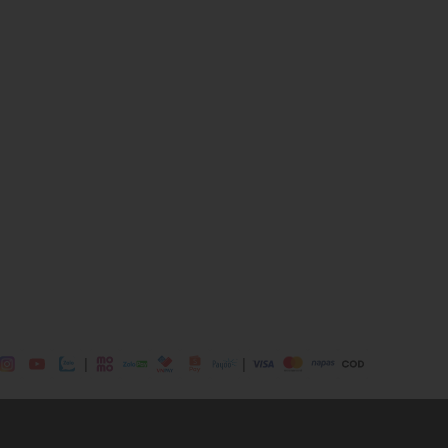
lue
 mái
ịp: Đi chơi, đi làm,....
dụng được tất cả các mùa trong năm
|
|