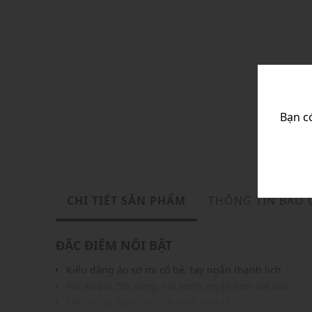
Bạn c
CHI TIẾT SẢN PHẨM
THÔNG TIN BẢO
ĐẶC ĐIỂM NỔI BẬT
Kiểu dáng áo sơ mi cổ bẻ, tay ngắn thanh lịch
Vạt áo bất đối xứng, vạt trước ngắn hơn vạt sau
Phối cùng hàng nút cài tròn tinh tế