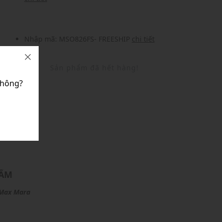
Nhập mã: MSO826FS- FREESHIP
chi tiết
Sản phẩm đã hết hàng!
hông?
U
HẨM
Max Mara