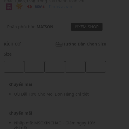
Hoặc
1,863,333₫
trong 3 kì thanh toán với
Tìm hiểu thêm
Phân phối bởi:
MAISON
XEM SHOP
KÍCH CỠ
Hướng Dẫn Chọn Size
Size
...
...
...
...
...
Khuyến mãi
Ưu Đãi 10% Cho Mọi Đơn Hàng
chi tiết
Khuyến mãi
Nhập mã: MSOXINCHAO - Giảm ngay 10%
chi tiết