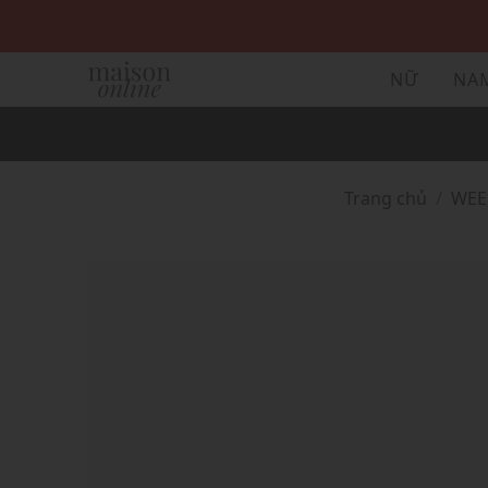
NỮ
NA
Trang chủ
WE