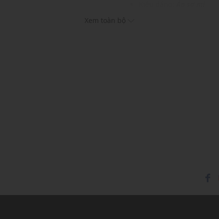
Kiểu dáng:
Áo sơ mi
Màu sắc: White, Light B
Xem toàn bộ
Chất liệu: 100% Cotton
Hoạ tiết: Trơn một màu
Phom áo: Rộng rãi thoải
Thích hợp mặc trong các d
Xu hướng theo mùa: Sử 