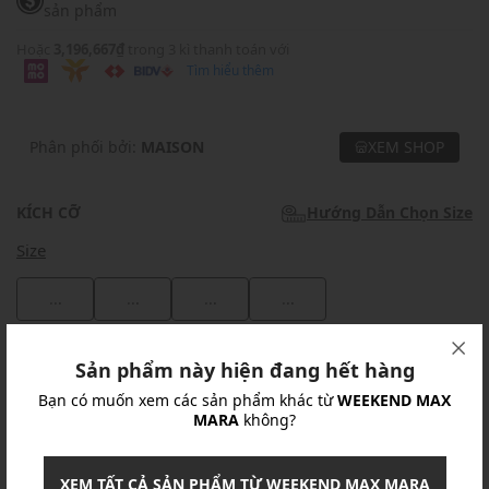
sản phẩm
Hoặc
3,196,667₫
trong 3 kì thanh toán với
Tìm hiểu thêm
Phân phối bởi:
MAISON
XEM SHOP
KÍCH CỠ
Hướng Dẫn Chọn Size
Size
...
...
...
...
Khuyến mãi
Sản phẩm này hiện đang hết hàng
Bạn có muốn xem các sản phẩm khác từ
WEEKEND MAX
Ưu Đãi 10% Cho Mọi Đơn Hàng
chi tiết
MARA
không?
Khuyến mãi
XEM TẤT CẢ SẢN PHẨM TỪ WEEKEND MAX MARA