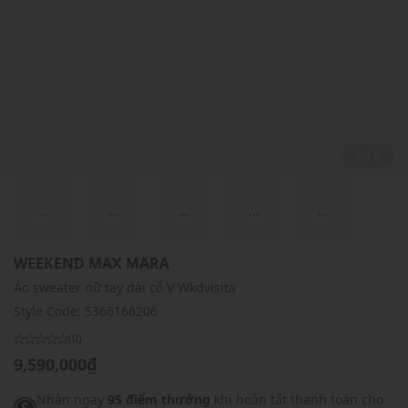
2 / 4
...
...
...
...
...
WEEKEND MAX MARA
Áo sweater nữ tay dài cổ V Wkdvisita
Style Code:
5366166206
(0)
9,590,000₫
Nhận ngay
95 điểm thưởng
khi hoàn tất thanh toán cho