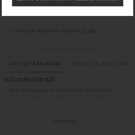
Nhập mã: MSOXINCHAO - Giảm ngay 10%
chi tiết
Nhập mã: MSO826FS- FREESHIP
chi tiết
Sản phẩm đã hết hàng!
CHI TIẾT SẢN PHẨM
THÔNG TIN BẢO QUẢN
ĐẶC ĐIỂM NỔI BẬT
Thiết kế áo sweater cổ chữ V nữ tính và thanh lịch
Chất len dệt mềm mại giúp giữ ấm cơ thể hiệu quả
Chi tiết dệt bo viền gọn gàng tạo điểm nhấn cuốn hút
Tay áo dài thanh lịch giúp che khuyết điểm hiệu quả
Phom suông rộng vừa vặn mang lại cảm giác dễ chịu
Xem toàn bộ
Màu sắc nổi bật tạo điểm nhấn trang phục hàng ngày
Phù hợp phối cùng quần âu, jeans hoặc chân váy dài