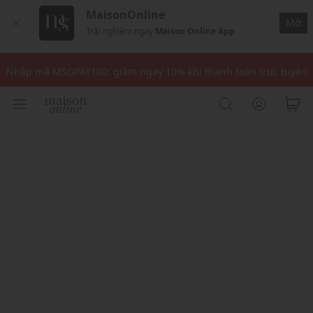
MaisonOnline
Mở
Trải nghiệm ngay
Maison Online App
Nhập mã: MSOXINCHAO - Giảm 10% đơn đầu cho thành viên mới!
Nhập mã MSOPAY100: giảm ngay 10% khi thanh toán trực tuyến
Nhập mã: MSOXINCHAO - Giảm 10% đơn đầu cho thành viên mới!
Nhập mã MSOPAY100: giảm ngay 10% khi thanh toán trực tuyến
Nhập mã: MSOXINCHAO - Giảm 10% đơn đầu cho thành viên mới!