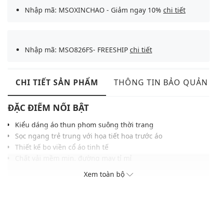
Nhập mã: MSOXINCHAO - Giảm ngay 10%
chi tiết
Nhập mã: MSO826FS- FREESHIP
chi tiết
CHI TIẾT SẢN PHẨM
THÔNG TIN BẢO QUẢN
ĐẶC ĐIỂM NỔI BẬT
Kiểu dáng áo thun phom suông thời trang
Sọc ngang trẻ trung với họa tiết hoa trước áo
Thiết kế bo viền cổ áo tinh tế
Chất vải mềm mịn, đường may tỉ mỉ
Gam màu dễ phối với nhiều trang phục và phụ kiện
Xem toàn bộ
THÔNG TIN SẢN PHẨM
Thương hiệu:
Weekend Max Mara
Xuất xứ thương hiệu: Ý