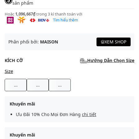
sản phẩm
Hoặc
1,096,667₫
trong 3 kì thanh toán với
Tìm hiểu thêm
Phân phối bởi:
MAISON
XEM SHOP
KÍCH CỠ
Hướng Dẫn Chọn Size
Size
...
...
...
Khuyến mãi
Ưu Đãi 10% Cho Mọi Đơn Hàng
chi tiết
Khuyến mãi