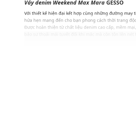
Váy denim
Weekend Max Mara
GESSO
Với thiết kế hiện đại kết hợp cùng những đường may t
hứa hẹn mang đến cho bạn phong cách thời trang độc
Được hoàn thiện từ chất liệu denim cao cấp, mềm mại
bảo sự thoải mái tuyệt đối khi mặc mà còn tôn lên nét 
Dù bạn phối cùng áo phông năng động hay sơ mi cách
Gesso chắc chắn sẽ giúp bạn nổi bật, tự tin thu hút m
ĐẶC ĐIỂM NỔI BẬT
Thiết kế váy denim midi trẻ trung
Lưng cao, bản nhỏ, có thể kết hợp cùng thắt lưng
Kết hợp chi tiết xẻ tà cao cá tính
Chất vải mềm mại, cao cấp
Đường may tỉ mỉ, chắc chắn
Gam màu hiện đại dễ dàng phối với nhiều trang phụ