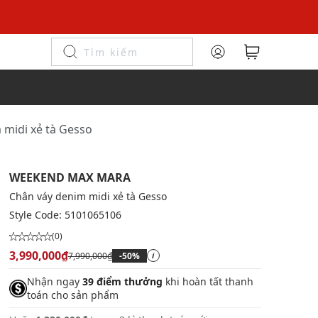
midi xẻ tà Gesso
WEEKEND MAX MARA
Chân váy denim midi xẻ tà Gesso
Style Code:
5101065106
(0)
3,990,000₫
7,990,000₫
-50%
i
Nhận ngay
39 điểm thưởng
khi hoàn tất thanh
toán cho sản phẩm