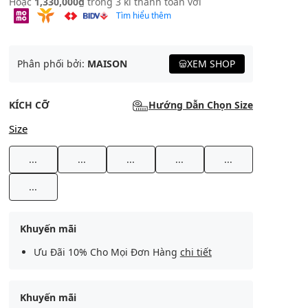
Hoặc
1,330,000₫
trong 3 kì thanh toán với
Tìm hiểu thêm
Phân phối bởi:
MAISON
XEM SHOP
KÍCH CỠ
Hướng Dẫn Chọn Size
Size
...
...
...
...
...
...
Khuyến mãi
Ưu Đãi 10% Cho Mọi Đơn Hàng
chi tiết
Khuyến mãi