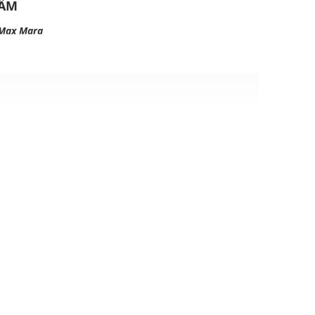
HẨM
Max Mara
rk Blue
ịp: Đi chơi, đi làm....
dụng được tất cả các mùa trong năm