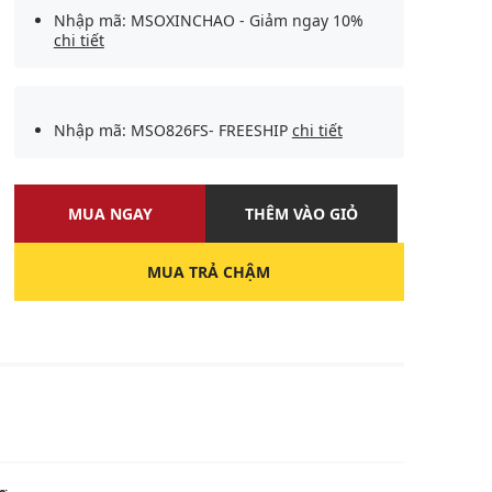
Nhập mã: MSOXINCHAO - Giảm ngay 10%
chi tiết
Nhập mã: MSO826FS- FREESHIP
chi tiết
MUA NGAY
THÊM VÀO GIỎ
MUA TRẢ CHẬM
U