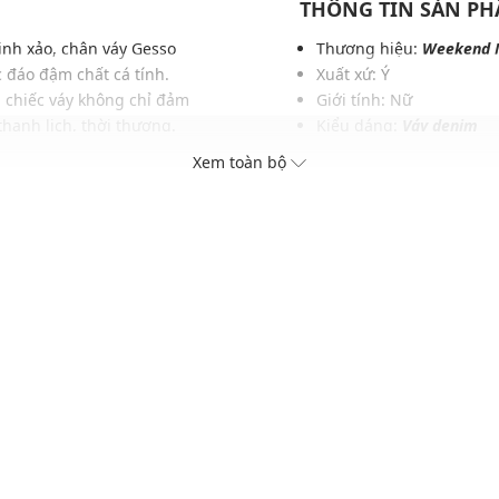
THÔNG TIN SẢN P
inh xảo, chân váy Gesso
Thương hiệu:
Weekend 
 đáo đậm chất cá tính.
Xuất xứ: Ý
, chiếc váy không chỉ đảm
Giới tính: Nữ
thanh lịch, thời thượng.
Kiểu dáng:
Váy denim
 điệu đầy duyên dáng,
Màu sắc: Light Blue, Da
Xem toàn bộ
ọi ánh nhìn ở bất cứ đâu.
Chất liệu: TBC
Hoạ tiết: Trơn một màu
Chiều dài: Trung bình
Thích hợp mặc trong các d
Xu hướng theo mùa: Sử 
c và phụ kiện