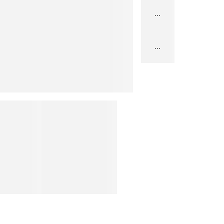
...
...