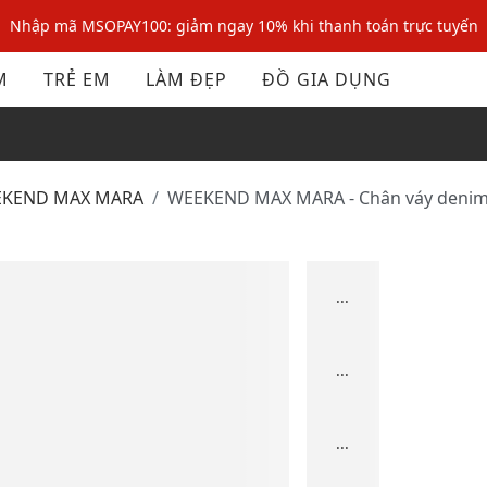
Nhập mã MSOPAY100: giảm ngay 10% khi thanh toán trực tuyến
Nhập mã: MSOXINCHAO - Giảm 10% đơn đầu cho thành viên mới!
M
TRẺ EM
LÀM ĐẸP
ĐỒ GIA DỤNG
Nhập mã MSOPAY100: giảm ngay 10% khi thanh toán trực tuyến
Nhập mã: MSOXINCHAO - Giảm 10% đơn đầu cho thành viên mới!
EEKEND MAX MARA
WEEKEND MAX MARA - Chân váy denim 
...
...
...