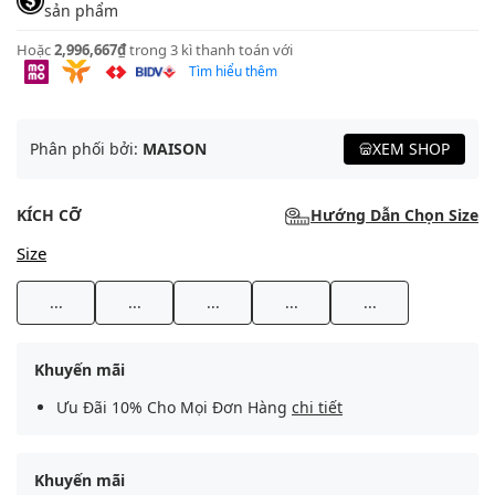
sản phẩm
Hoặc
2,996,667₫
trong 3 kì thanh toán với
Tìm hiểu thêm
Phân phối bởi:
MAISON
XEM SHOP
KÍCH CỠ
Hướng Dẫn Chọn Size
Size
...
...
...
...
...
Khuyến mãi
Ưu Đãi 10% Cho Mọi Đơn Hàng
chi tiết
Khuyến mãi