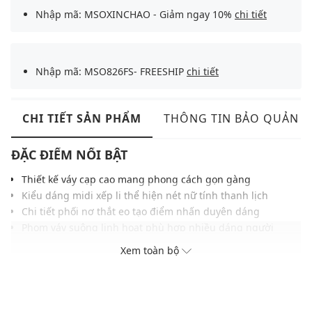
Nhập mã: MSOXINCHAO - Giảm ngay 10%
chi tiết
Nhập mã: MSO826FS- FREESHIP
chi tiết
CHI TIẾT SẢN PHẨM
THÔNG TIN BẢO QUẢN
ĐẶC ĐIỂM NỔI BẬT
Thiết kế váy cạp cao mang phong cách gọn gàng
Kiểu dáng midi xếp li thể hiện nét nữ tính thanh lịch
Chi tiết phối nơ thắt eo tạo điểm nhấn duyên dáng
Phom váy suông linh hoạt phù hợp nhiều dáng người
Chất liệu vải tổng hợp thoáng mát, dễ chịu khi mặc
Xem toàn bộ
Gam màu nhã nhặn phù hợp nhiều kiểu phong cách
Dễ phối cùng áo croptop, sơ mi ôm hoặc áo thun
THÔNG TIN SẢN PHẨM