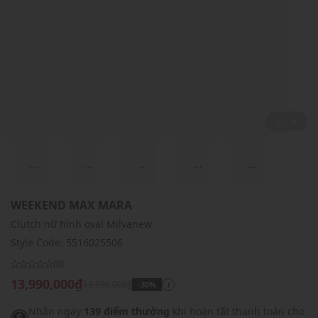
2 / 4
...
...
...
...
...
WEEKEND MAX MARA
Clutch nữ hình oval Milvanew
Style Code:
5516025506
(0)
13,990,000₫
19,990,000₫
-30%
i
Nhận ngay
139 điểm thưởng
khi hoàn tất thanh toán cho