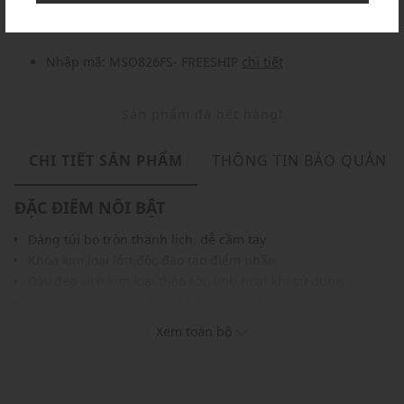
Nhập mã: MSO826FS- FREESHIP
chi tiết
Sản phẩm đã hết hàng!
CHI TIẾT SẢN PHẨM
THÔNG TIN BẢO QUẢN
ĐẶC ĐIỂM NỔI BẬT
Dáng túi bo tròn thanh lịch, dễ cầm tay
Khóa kim loại lớn độc đáo tạo điểm nhấn
Dây đeo xích kim loại tháo rời, linh hoạt khi sử dụng
Chất liệu mềm mại, bền bỉ theo thời gian
Gam màu nâu ấm, dễ phối với nhiều phong cách
Xem toàn bộ
THÔNG TIN SẢN PHẨM
Thương hiệu:
Weekend Max Mara
Xuất xứ thương hiệu: Ý