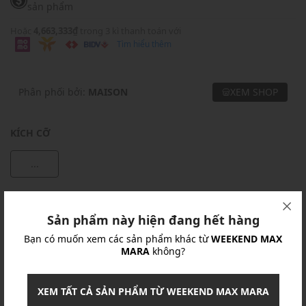
sản phẩm
Hoặc
4,663,333₫
trong 3 kì thanh toán với
Tìm hiểu thêm
Phân phối bởi:
MAISON
XEM SHOP
KÍCH CỠ
...
Khuyến mãi
Sản phẩm này hiện đang hết hàng
Ưu Đãi 10% Cho Mọi Đơn Hàng
chi tiết
Bạn có muốn xem các sản phẩm khác từ
WEEKEND MAX
MARA
không?
Khuyến mãi
XEM TẤT CẢ SẢN PHẨM TỪ WEEKEND MAX MARA
Nhập mã: MSOXINCHAO - Giảm ngay 10%
chi tiết