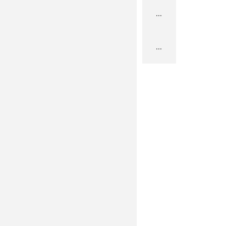
...
...