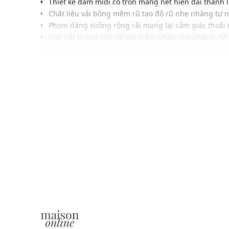
Thiết kế đầm midi cổ tròn mang nét hiện đại thanh l
Chất liệu vải bông mềm rũ tạo độ rũ nhẹ nhàng tự 
Phom dáng suông rộng rãi mang lại cảm giác thoải
Họa tiết in hoa tinh tế tạo điểm nhấn nhẹ nhàng nữ 
Chi tiết tay ngắn gọn gàng giúp tổng thể thêm trẻ t
Gam màu navy trang nhã phù hợp nhiều phong các
Lý tưởng phối cùng các mẫu giày và phụ kiện thời t