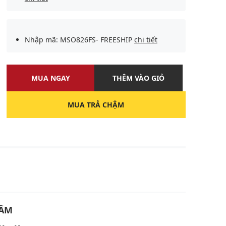
Nhập mã: MSO826FS- FREESHIP
chi tiết
MUA NGAY
THÊM VÀO GIỎ
MUA TRẢ CHẬM
U
HẨM