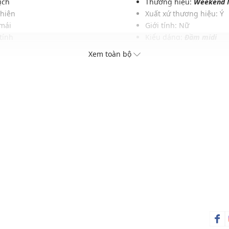
ịch
Thương hiệu:
Weekend 
nhiên
Xuất xứ thương hiệu: Ý
 mái
Giới tính: Nữ
tính
Kiểu dáng:
Đầm midi
rung
Màu sắc: Navy
Xem toàn bộ
h
Chất liệu: 100% Cotton
rang
Họa tiết: Hoa
Thích hợp mặc trong các d
Xu hướng theo mùa: Sử 