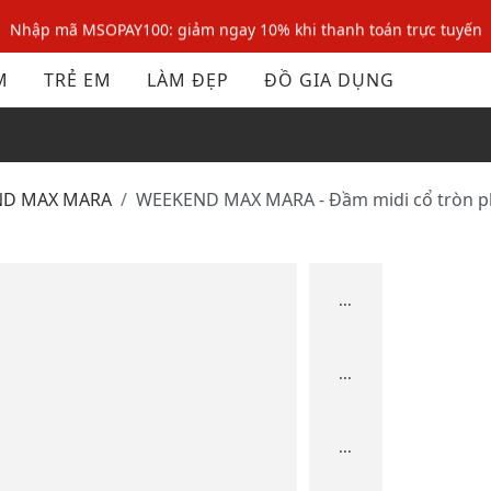
Nhập mã MSOPAY100: giảm ngay 10% khi thanh toán trực tuyến
Nhập mã: MSOXINCHAO - Giảm 10% đơn đầu cho thành viên mới!
M
TRẺ EM
LÀM ĐẸP
ĐỒ GIA DỤNG
Nhập mã MSOPAY100: giảm ngay 10% khi thanh toán trực tuyến
Nhập mã: MSOXINCHAO - Giảm 10% đơn đầu cho thành viên mới!
END MAX MARA
WEEKEND MAX MARA - Đầm midi cổ tròn
...
...
...