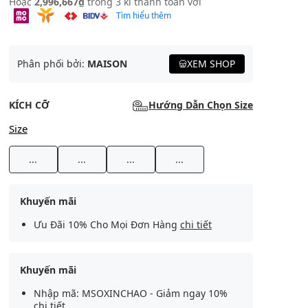
Hoặc
2,996,667₫
trong 3 kì thanh toán với
Tìm hiểu thêm
Phân phối bởi:
MAISON
XEM SHOP
KÍCH CỠ
Hướng Dẫn Chọn Size
Size
...
...
...
...
Khuyến mãi
Ưu Đãi 10% Cho Mọi Đơn Hàng
chi tiết
Khuyến mãi
Nhập mã: MSOXINCHAO - Giảm ngay 10%
chi tiết