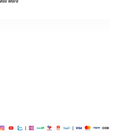
Max Mara
ịp: Đi chơi, đi làm....
dụng được tất cả các mùa trong năm
|
|