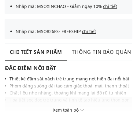
Nhập mã: MSOXINCHAO - Giảm ngay 10%
chi tiết
Nhập mã: MSO826FS- FREESHIP
chi tiết
CHI TIẾT SẢN PHẨM
THÔNG TIN BẢO QUẢN
ĐẶC ĐIỂM NỔI BẬT
Thiết kế đầm sát nách trẻ trung mang nét hiện đại nổi bật
Phom dáng suông dài tạo cảm giác thoải mái, thanh thoát
Chất liệu nhẹ nhàng, thoáng khí mang lại độ rũ tự nhiên
Họa tiết sọc dọc trẻ trung và tinh tế tạo hiệu ứng thon gọn
Chi tiết xếp bèo tầng nhẹ tăng độ mềm mại uyển chuyển
Xem toàn bộ
Đường may gọn gàng giúp giữ phom ổn định lâu dài hơn
Dễ phối cùng sandals hoặc giày bệt thanh lịch hiện đại
THÔNG TIN SẢN PHẨM