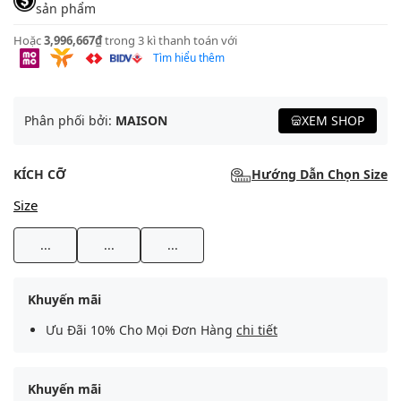
sản phẩm
Hoặc
3,996,667₫
trong 3 kì thanh toán với
Tìm hiểu thêm
Phân phối bởi:
MAISON
XEM SHOP
KÍCH CỠ
Hướng Dẫn Chọn Size
Size
...
...
...
Khuyến mãi
Ưu Đãi 10% Cho Mọi Đơn Hàng
chi tiết
Khuyến mãi