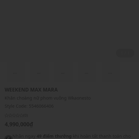
1 / 1
...
...
...
...
...
WEEKEND MAX MARA
Khăn choàng nữ phom vuông Wkaonesto
Style Code:
5546066406
(0)
4,990,000₫
Nhận ngay
49 điểm thưởng
khi hoàn tất thanh toán cho