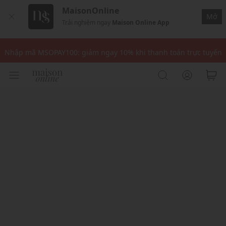
MaisonOnline
Mở
Trải nghiệm ngay
Maison Online App
Nhập mã: MSOXINCHAO - Giảm 10% đơn đầu cho thành viên mới!
Nhập mã MSOPAY100: giảm ngay 10% khi thanh toán trực tuyến
Nhập mã: MSOXINCHAO - Giảm 10% đơn đầu cho thành viên mới!
Nhập mã MSOPAY100: giảm ngay 10% khi thanh toán trực tuyến
Nhập mã: MSOXINCHAO - Giảm 10% đơn đầu cho thành viên mới!