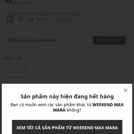
sản phẩm
Hoặc
1,663,333₫
trong 3 kì thanh toán với
Tìm hiểu thêm
Phân phối bởi:
MAISON
XEM SHOP
KÍCH CỠ
...
Khuyến mãi
Sản phẩm này hiện đang hết hàng
Ưu Đãi 10% Cho Mọi Đơn Hàng
chi tiết
Bạn có muốn xem các sản phẩm khác từ
WEEKEND MAX
MARA
không?
Khuyến mãi
XEM TẤT CẢ SẢN PHẨM TỪ WEEKEND MAX MARA
Nhập mã: MSOXINCHAO - Giảm ngay 10%
chi tiết