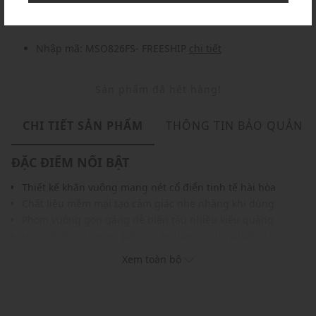
Nhập mã: MSO826FS- FREESHIP
chi tiết
Sản phẩm đã hết hàng!
CHI TIẾT SẢN PHẨM
THÔNG TIN BẢO QUẢN
ĐẶC ĐIỂM NỔI BẬT
Thiết kế khăn vuông mang nét cổ điển tinh tế hài hòa
Chất liệu mềm mại tạo cảm giác nhẹ nhàng khi dùng
Phom vuông gọn gàng dễ biến tấu nhiều kiểu quàng
Họa tiết độc đáo tạo điểm nhấn thanh lịch và hiện đại
Đường viền sắc nét hoàn thiện tổng thể thêm chỉn chu
Xem toàn bộ
Gam màu thời thượng phù hợp nhiều kiểu trang phục
THÔNG TIN SẢN PHẨM
Thương hiệu:
Weekend Max Mara