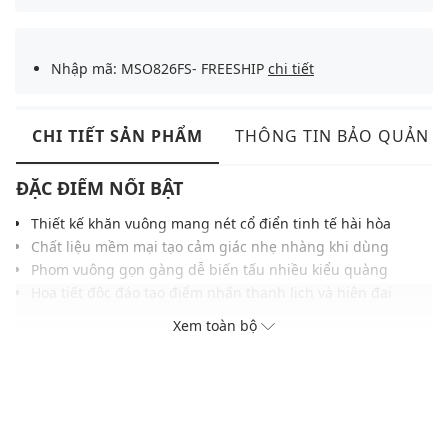
Nhập mã: MSO826FS- FREESHIP
chi tiết
CHI TIẾT SẢN PHẨM
THÔNG TIN BẢO QUẢN
ĐẶC ĐIỂM NỔI BẬT
Thiết kế khăn vuông mang nét cổ điển tinh tế hài hòa
Chất liệu mềm mại tạo cảm giác nhẹ nhàng khi dùng
Phom vuông gọn gàng dễ biến tấu nhiều kiểu quàng
Họa tiết độc đáo tạo điểm nhấn thanh lịch và hiện đại
Đường viền sắc nét hoàn thiện tổng thể thêm chỉn chu
Xem toàn bộ
Gam màu thời thượng phù hợp nhiều kiểu trang phục
THÔNG TIN SẢN PHẨM
Thương hiệu:
Weekend Max Mara
Xuất xứ thương hiệu: Ý