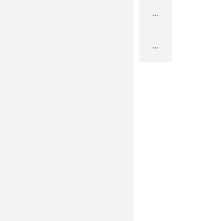
...
...