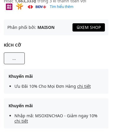
Hoặc
1,663,333₫
trong 3 kì thanh toán với
Tìm hiểu thêm
Phân phối bởi:
MAISON
XEM SHOP
KÍCH CỠ
...
Khuyến mãi
Ưu Đãi 10% Cho Mọi Đơn Hàng
chi tiết
Khuyến mãi
Nhập mã: MSOXINCHAO - Giảm ngay 10%
chi tiết