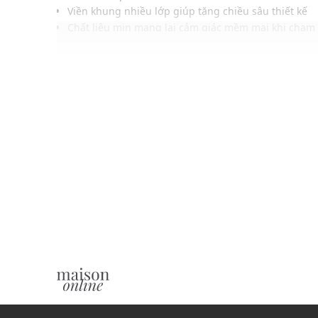
Viền khung nhiều lớp giúp tăng chiều sâu thiết kế
Chất liệu mịn mang lại cảm giác mềm mại khi chạm
Kích thước linh hoạt giúp dễ quàng cổ hoặc buộc tó