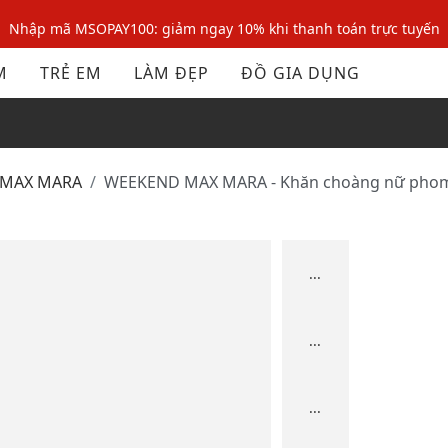
Nhập mã MSOPAY100: giảm ngay 10% khi thanh toán trực tuyến
Nhập mã: MSOXINCHAO - Giảm 10% đơn đầu cho thành viên mới!
M
TRẺ EM
LÀM ĐẸP
ĐỒ GIA DỤNG
Nhập mã MSOPAY100: giảm ngay 10% khi thanh toán trực tuyến
Nhập mã: MSOXINCHAO - Giảm 10% đơn đầu cho thành viên mới!
 MAX MARA
WEEKEND MAX MARA - Khăn choàng nữ ph
...
...
...