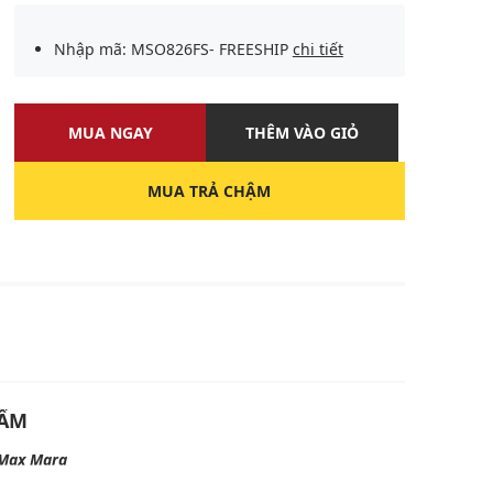
Nhập mã: MSO826FS- FREESHIP
chi tiết
MUA NGAY
THÊM VÀO GIỎ
MUA TRẢ CHẬM
U
HẨM
Max Mara