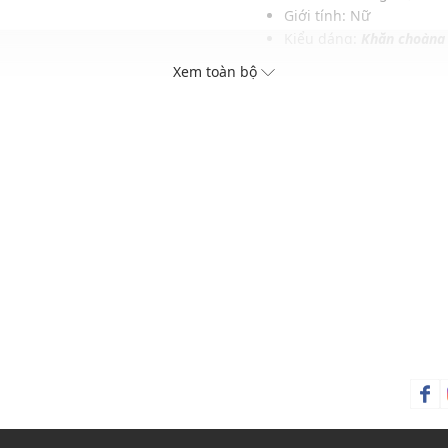
Giới tính: Nữ
Kiểu dáng:
Khăn choàng
c
Màu sắc: Pink, Black, Ivo
Xem toàn bộ
Chất liệu: 100% Silk
Kích thước: 90 x 90 cm