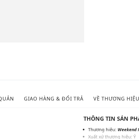
 QUẢN
GIAO HÀNG & ĐỔI TRẢ
VỀ THƯƠNG HIỆ
THÔNG TIN SẢN P
Thương hiệu:
Weekend 
Xuất xứ thương hiệu: Ý