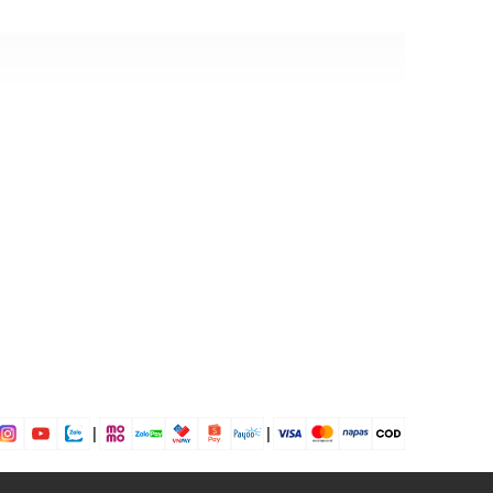
ry
|
|