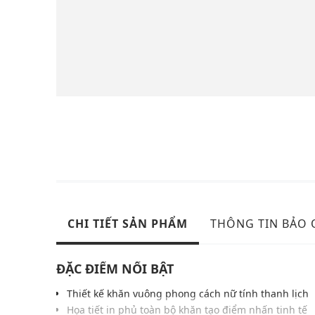
CHI TIẾT SẢN PHẨM
THÔNG TIN BẢO
ĐẶC ĐIỂM NỔI BẬT
Thiết kế khăn vuông phong cách nữ tính thanh lịch
Họa tiết in phủ toàn bộ khăn tạo điểm nhấn tinh tế