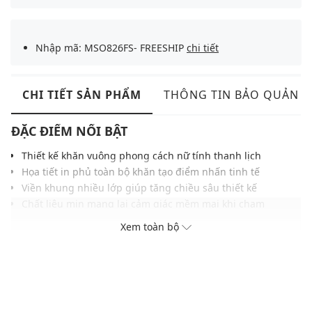
Nhập mã: MSO826FS- FREESHIP
chi tiết
CHI TIẾT SẢN PHẨM
THÔNG TIN BẢO QUẢN
ĐẶC ĐIỂM NỔI BẬT
Thiết kế khăn vuông phong cách nữ tính thanh lịch
Họa tiết in phủ toàn bộ khăn tạo điểm nhấn tinh tế
Viền khung nhiều lớp giúp tăng chiều sâu thiết kế
Chất liệu mịn mang lại cảm giác mềm mại khi chạm
Kích thước linh hoạt giúp dễ quàng cổ hoặc buộc tóc
Xem toàn bộ
THÔNG TIN SẢN PHẨM
Thương hiệu:
Weekend Max Mara
Xuất xứ thương hiệu: Ý
Giới tính: Nữ