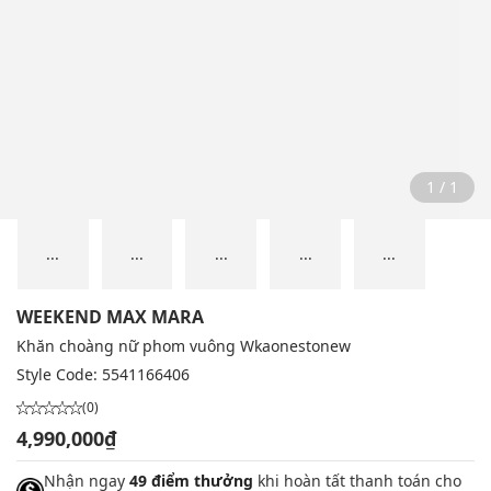
1 / 1
...
...
...
...
...
WEEKEND MAX MARA
Khăn choàng nữ phom vuông Wkaonestonew
Style Code:
5541166406
(0)
4,990,000₫
Nhận ngay
49 điểm thưởng
khi hoàn tất thanh toán cho