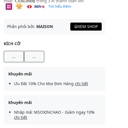
Hoặc
1,530,000₫
trong 3 kì thanh toán với
Tìm hiểu thêm
Phân phối bởi:
MAISON
XEM SHOP
KÍCH CỠ
...
...
Khuyến mãi
Ưu Đãi 10% Cho Mọi Đơn Hàng
chi tiết
Khuyến mãi
Nhập mã: MSOXINCHAO - Giảm ngay 10%
chi tiết