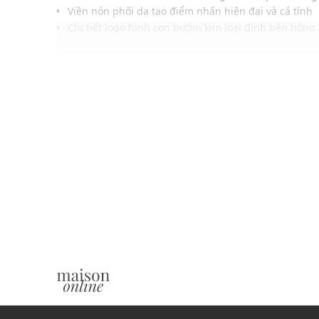
Viền nón phối da tạo điểm nhấn hiện đại và cá tính
Chi tiết logo hình con bướm kim loại đính bên hông
Bề mặt trơn tối giản giúp mang lại diện mạo chỉn c
Gam màu hiện đại dễ phối với nhiều kiểu phong cá