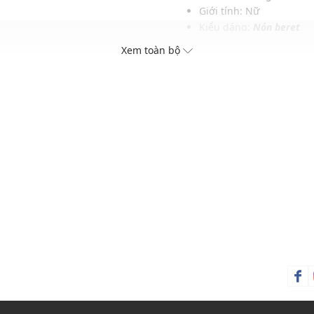
Giới tính: Nữ
Kiểu dáng:
Nón beret
hu
Màu sắc: Camel, Melang
Xem toàn bộ
ch
Chất liệu: 100% wool
Hoạ tiết: Trơn một màu
Thích hợp đội trong các d
Xu hướng theo mùa: Sử 