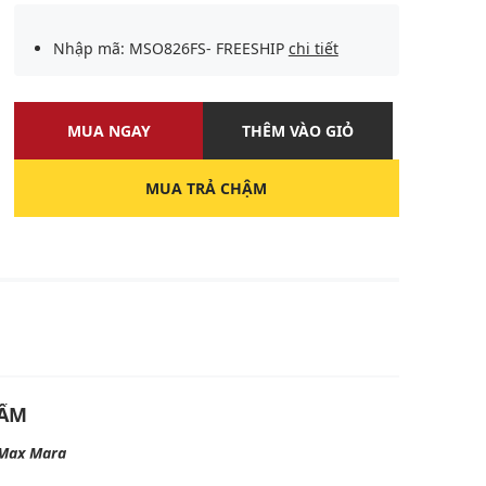
Nhập mã: MSO826FS- FREESHIP
chi tiết
MUA NGAY
THÊM VÀO GIỎ
MUA TRẢ CHẬM
U
HẨM
Max Mara