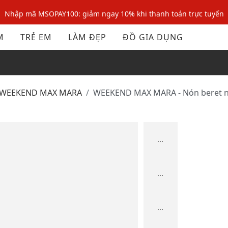
Nhập mã MSOPAY100: giảm ngay 10% khi thanh toán trực tuyến
Nhập mã: MSOXINCHAO - Giảm 10% đơn đầu cho thành viên mới!
M
TRẺ EM
LÀM ĐẸP
ĐỒ GIA DỤNG
Nhập mã MSOPAY100: giảm ngay 10% khi thanh toán trực tuyến
Nhập mã: MSOXINCHAO - Giảm 10% đơn đầu cho thành viên mới!
WEEKEND MAX MARA
WEEKEND MAX MARA - Nón beret
...
...
...