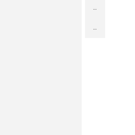
...
...