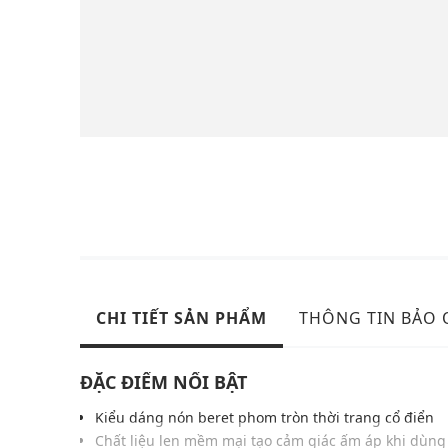
CHI TIẾT SẢN PHẨM
THÔNG TIN BẢO
ĐẶC ĐIỂM NỔI BẬT
Kiểu dáng nón beret phom tròn thời trang cổ điển
Chất liệu len mềm mại tạo cảm giác ấm áp khi dùng