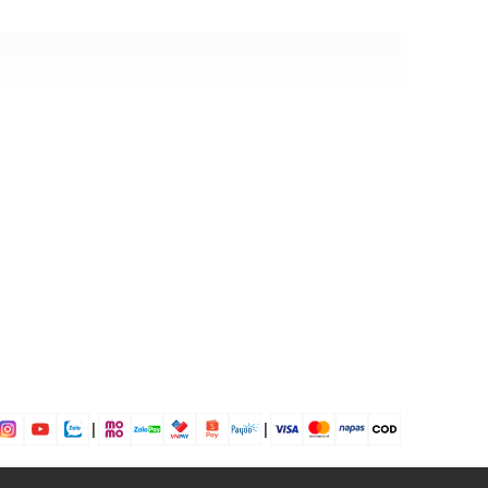
e Grey
ịp: Đi chơi, hoạt động ngoài trời....
dụng được tất cả các mùa trong năm
|
|