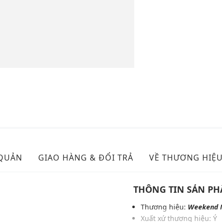
 QUẢN
GIAO HÀNG & ĐỔI TRẢ
VỀ THƯƠNG HIỆ
THÔNG TIN SẢN P
Thương hiệu:
Weekend 
Xuất xứ thương hiệu: Ý