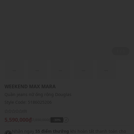
1 / 1
...
...
...
...
...
WEEKEND MAX MARA
Quần jeans nữ ống rộng Douglas
Style Code:
5186025206
(0)
5,590,000₫
7,990,000₫
-30%
i
Nhận ngay
55 điểm thưởng
khi hoàn tất thanh toán cho