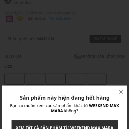
sản phẩm
Hoặc
1,863,333₫
trong 3 kì thanh toán với
Tìm hiểu thêm
Phân phối bởi:
MAISON
XEM SHOP
KÍCH CỠ
Hướng Dẫn Chọn Size
Size
...
...
...
...
...
Khuyến mãi
Sản phẩm này hiện đang hết hàng
Bạn có muốn xem các sản phẩm khác từ
WEEKEND MAX
Ưu Đãi 10% Cho Mọi Đơn Hàng
chi tiết
MARA
không?
Khuyến mãi
XEM TẤT CẢ SẢN PHẨM TỪ WEEKEND MAX MARA