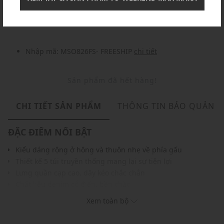
Nhập mã: MSOXINCHAO - Giảm ngay 10%
chi tiết
Nhập mã: MSO826FS- FREESHIP
chi tiết
Sản phẩm đã hết hàng!
CHI TIẾT SẢN PHẨM
THÔNG TIN BẢO QUẢN
ĐẶC ĐIỂM NỔI BẬT
Kiểu dáng rộng ở hông và thuôn nhẹ về phía gấu
Thiết kế 5 túi truyền thống mang lại sự tiện lợi
Lưng quần cạp cao, dây kéo chắc chắn
Chất liệu denim cổ điển, bền chắc
Dễ dàng kết hợp với áo sơ mi, áo thun hoặc áo len
Xem toàn bộ
THÔNG TIN SẢN PHẨM