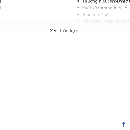
g
Thương hiệu:
Weekend 
t
Xuất xứ thương hiệu: Ý
Giới tính: Nữ
Kiểu dáng:
Quần jeans ố
o
Màu sắc: Navy, Blue
Xem toàn bộ
c
Chất liệu: 100% Cotton
Hoạ tiết: Trơn một màu
Phom quần: Rộng, thoải
Thích hợp mặc trong các d
Xu hướng theo mùa: Sử 