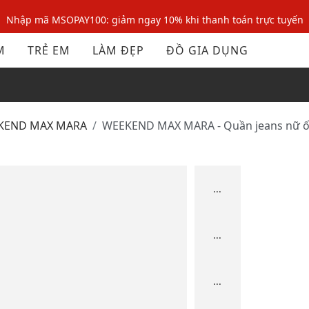
Nhập mã MSOPAY100: giảm ngay 10% khi thanh toán trực tuyến
Nhập mã: MSOXINCHAO - Giảm 10% đơn đầu cho thành viên mới!
M
TRẺ EM
LÀM ĐẸP
ĐỒ GIA DỤNG
Nhập mã MSOPAY100: giảm ngay 10% khi thanh toán trực tuyến
Nhập mã: MSOXINCHAO - Giảm 10% đơn đầu cho thành viên mới!
EKEND MAX MARA
WEEKEND MAX MARA - Quần jeans nữ 
...
...
...