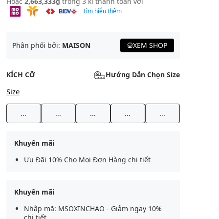
Hoặc
2,663,333₫
trong 3 kì thanh toán với
Tìm hiểu thêm
Phân phối bởi:
MAISON
XEM SHOP
KÍCH CỠ
Hướng Dẫn Chọn Size
Size
...
...
...
...
...
Khuyến mãi
Ưu Đãi 10% Cho Mọi Đơn Hàng
chi tiết
Khuyến mãi
Nhập mã: MSOXINCHAO - Giảm ngay 10%
chi tiết