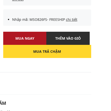
Nhập mã: MSO826FS- FREESHIP
chi tiết
MUA NGAY
THÊM VÀO GIỎ
MUA TRẢ CHẬM
U
HẨM