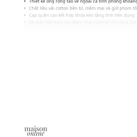
Thiết kế ống rộng tạo vẻ ngoài cá tính phóng khoán
Chất liệu vải cotton bền bỉ, mềm mại và giữ phom tố
Cạp quần cao kết hợp khóa kéo tăng tính tiện dụng
Bề mặt một màu tạo điểm nhấn tinh tế cho tổng thể
Hệ thống túi trước sau tiện lợi tăng tính thẩm mỹ ca
Phom dáng rộng thoải mái mang lại sự tự tin khi mặ
Dễ dàng phối cùng áo thun, áo sơ mi hoặc áo khoác