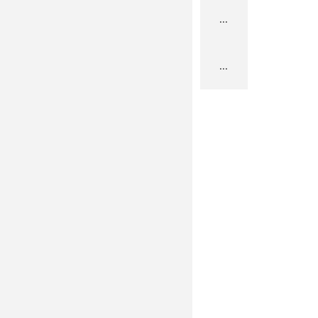
...
...