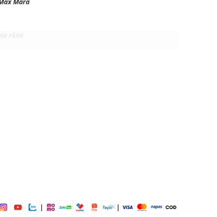
Max Mara
ng rộng
 mái
ịp: Đi chơi, đi du lịch....
dụng được tất cả các mùa trong năm
|
|