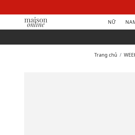
NỮ
NA
Trang chủ
WE