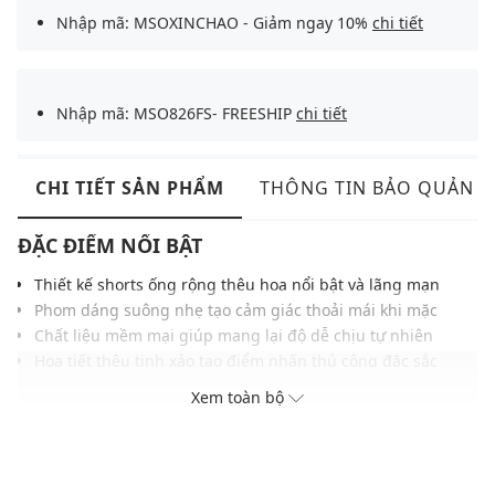
Nhập mã: MSOXINCHAO - Giảm ngay 10%
chi tiết
Nhập mã: MSO826FS- FREESHIP
chi tiết
CHI TIẾT SẢN PHẨM
THÔNG TIN BẢO QUẢN
ĐẶC ĐIỂM NỔI BẬT
Thiết kế shorts ống rộng thêu hoa nổi bật và lãng mạn
Phom dáng suông nhẹ tạo cảm giác thoải mái khi mặc
Chất liệu mềm mại giúp mang lại độ dễ chịu tự nhiên
Họa tiết thêu tinh xảo tạo điểm nhấn thủ công đặc sắc
Túi xéo hai bên tiện dụng tăng tính ứng dụng hàng ngày
Xem toàn bộ
Đường may tỉ mỉ giúp giữ phom ổn định và lâu dài hơn
Thích hợp phối cùng áo sơ mi hoặc áo kiểu thanh lịch
THÔNG TIN SẢN PHẨM