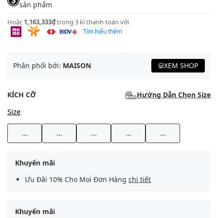
sản phẩm
Hoặc
1,163,333₫
trong 3 kì thanh toán với
Tìm hiểu thêm
Phân phối bởi:
MAISON
XEM SHOP
KÍCH CỠ
Hướng Dẫn Chọn Size
Size
...
...
...
...
...
Khuyến mãi
Ưu Đãi 10% Cho Mọi Đơn Hàng
chi tiết
Khuyến mãi