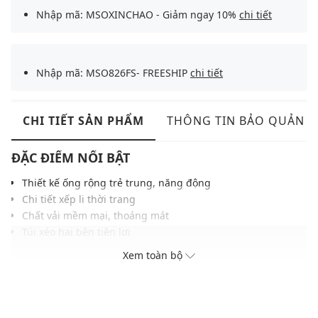
Nhập mã: MSOXINCHAO - Giảm ngay 10%
chi tiết
Nhập mã: MSO826FS- FREESHIP
chi tiết
CHI TIẾT SẢN PHẨM
THÔNG TIN BẢO QUẢN
ĐẶC ĐIỂM NỔI BẬT
Thiết kế ống rộng trẻ trung, năng động
Chi tiết xếp li thời trang
Chất vải mềm mại, thoáng mát
Túi xéo hai bên tiện lợi
Đường may tỉ mỉ, chắc chắn
Xem toàn bộ
Màu sắc hiện đại, dễ dàng phối với nhiều trang phục khác
THÔNG TIN SẢN PHẨM
Thương hiệu:
Weekend Max Mara