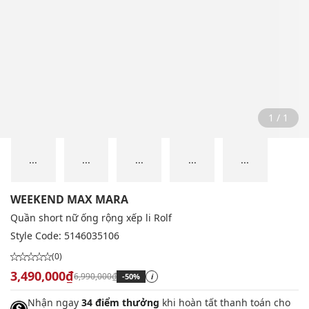
1 / 1
...
...
...
...
...
WEEKEND MAX MARA
Quần short nữ ống rộng xếp li Rolf
Style Code:
5146035106
(0)
3,490,000₫
6,990,000₫
-50%
i
Nhận ngay
34 điểm thưởng
khi hoàn tất thanh toán cho