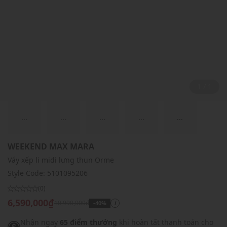
1 / 1
...
...
...
...
...
WEEKEND MAX MARA
Váy xếp li midi lưng thun Orme
Style Code:
5101095206
(0)
6,590,000₫
10,990,000₫
-40%
i
Nhận ngay
65 điểm thưởng
khi hoàn tất thanh toán cho