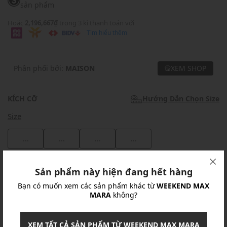
sản phẩm
Hoặc
2,196,667₫
trong 3 kì thanh toán với
Tìm hiểu thêm
Phân phối bởi:
MAISON
XEM SHOP
KÍCH CỠ
Hướng Dẫn Chọn Size
Size
...
...
...
...
Khuyến mãi
Sản phẩm này hiện đang hết hàng
Bạn có muốn xem các sản phẩm khác từ
WEEKEND MAX
Ưu Đãi 10% Cho Mọi Đơn Hàng
chi tiết
MARA
không?
Khuyến mãi
XEM TẤT CẢ SẢN PHẨM TỪ WEEKEND MAX MARA