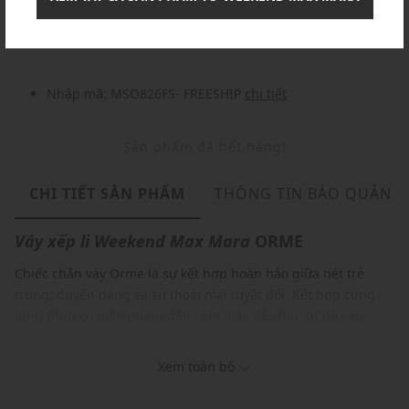
Nhập mã: MSOXINCHAO - Giảm ngay 10%
chi tiết
Nhập mã: MSO826FS- FREESHIP
chi tiết
Sản phẩm đã hết hàng!
CHI TIẾT SẢN PHẨM
THÔNG TIN BẢO QUẢN
Váy xếp li
Weekend Max Mara
ORME
Chiếc chân váy Orme
là sự kết hợp hoàn hảo giữa nét trẻ
trung, duyên dáng và sự thoải mái tuyệt đối. Kết hợp cùng
lưng thun co giãn mang đến cảm giác dễ chịu, tự do vận
động. Ngoài ra, chất vải mềm mại, thoáng mát giúp bạn luôn
cảm thấy nhẹ nhàng, dễ chịu trong suốt ngày dài. Thiết kế
Xem toàn bộ
trẻ trung với họa tiết hoa nhí tinh tế cùng màu sắc hiện đại,
tươi sáng, dễ dàng phối hợp với nhiều trang phục khác