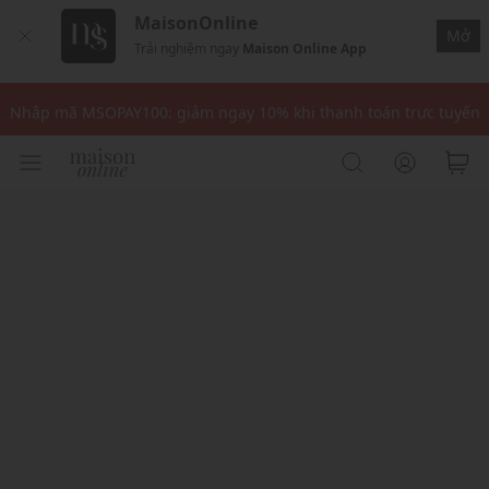
MaisonOnline
Mở
Trải nghiệm ngay
Maison Online App
Nhập mã: MSOXINCHAO - Giảm 10% đơn đầu cho thành viên mới!
Nhập mã MSOPAY100: giảm ngay 10% khi thanh toán trực tuyến
Nhập mã: MSOXINCHAO - Giảm 10% đơn đầu cho thành viên mới!
Nhập mã MSOPAY100: giảm ngay 10% khi thanh toán trực tuyến
Nhập mã: MSOXINCHAO - Giảm 10% đơn đầu cho thành viên mới!