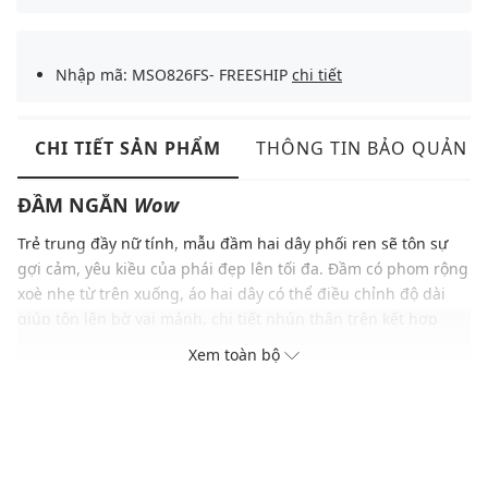
Nhập mã: MSO826FS- FREESHIP
chi tiết
CHI TIẾT SẢN PHẨM
THÔNG TIN BẢO QUẢN
ĐẦM NGẮN
Wow
Trẻ trung đầy nữ tính, mẫu đầm hai dây phối ren sẽ tôn sự
gợi cảm, yêu kiều của phái đẹp lên tối đa. Đầm có phom rộng
xoè nhẹ từ trên xuống, áo hai dây có thể điều chỉnh độ dài
giúp tôn lên bờ vai mảnh, chi tiết nhún thân trên kết hợp
cùng dây nơ giữa phần xẻ V trước ngực tăng thêm sự cuốn
Xem toàn bộ
hút, tinh tế và sành điệu. Chất liệu cotton 100% thoáng mát
và thấm hút tốt.
ĐẶC ĐIỂM NỔI BẬT
Đầm ngủ ngắn phom rộng xòe nhẹ từ trên xuống