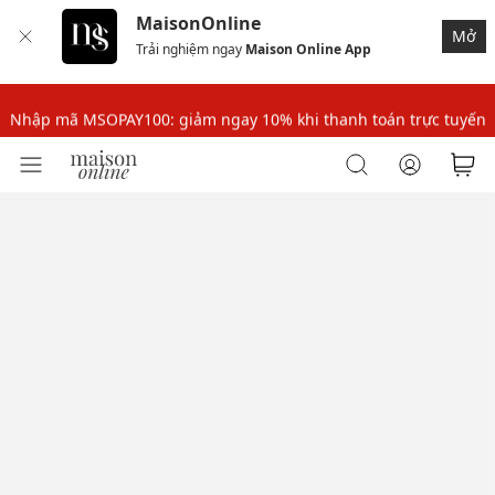
MaisonOnline
Nhập mã MSOPAY100: giảm ngay 10% khi thanh toán trực tuyến
Mở
Trải nghiệm ngay
Maison Online App
Nhập mã: MSOXINCHAO - Giảm 10% đơn đầu cho thành viên mới!
Nhập mã MSOPAY100: giảm ngay 10% khi thanh toán trực tuyến
Nhập mã: MSOXINCHAO - Giảm 10% đơn đầu cho thành viên mới!