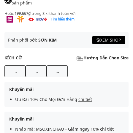
sản phẩm
Hoặc
199,667₫
trong 3 kì thanh toán với
Tìm hiểu thêm
Phân phối bởi:
SƠN KIM
XEM SHOP
KÍCH CỠ
Hướng Dẫn Chọn Size
...
...
...
Khuyến mãi
Ưu Đãi 10% Cho Mọi Đơn Hàng
chi tiết
Khuyến mãi
Nhập mã: MSOXINCHAO - Giảm ngay 10%
chi tiết