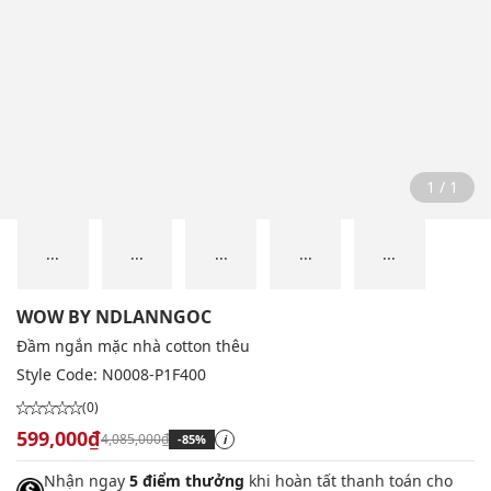
1 / 1
...
...
...
...
...
WOW BY NDLANNGOC
Đầm ngắn mặc nhà cotton thêu
Style Code:
N0008-P1F400
(0)
599,000₫
4,085,000₫
-85%
i
Nhận ngay
5 điểm thưởng
khi hoàn tất thanh toán cho