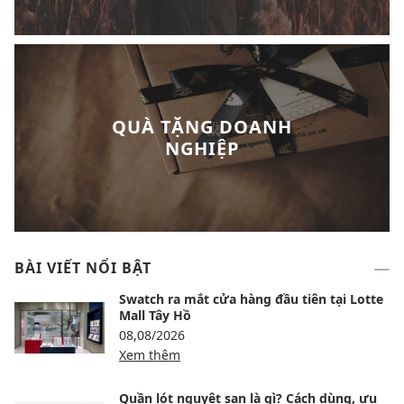
QUÀ TẶNG DOANH
NGHIỆP
BÀI VIẾT NỔI BẬT
Swatch ra mắt cửa hàng đầu tiên tại Lotte
Mall Tây Hồ
08,08/2026
Xem thêm
Quần lót nguyệt san là gì? Cách dùng, ưu