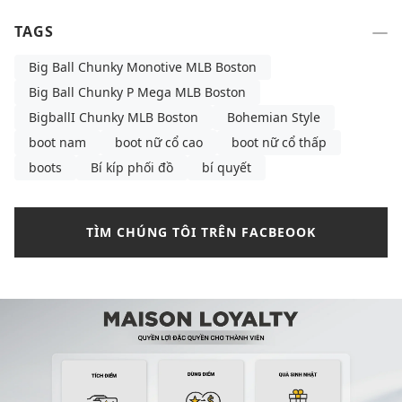
TAGS
Big Ball Chunky Monotive MLB Boston
Big Ball Chunky P Mega MLB Boston
BigballI Chunky MLB Boston
Bohemian Style
boot nam
boot nữ cổ cao
boot nữ cổ thấp
boots
Bí kíp phối đồ
bí quyết
TÌM CHÚNG TÔI TRÊN FACBEOOK