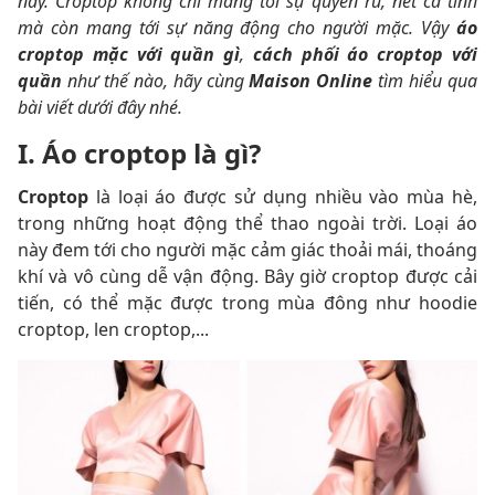
nay. Croptop không chỉ mang tới sự quyến rũ, nét cá tính
mà còn mang tới sự năng động cho người mặc. Vậy
áo
croptop mặc với quần gì
,
cách phối áo croptop với
quần
như thế nào, hãy cùng
Maison Online
tìm hiểu qua
bài viết dưới đây nhé.
I. Áo croptop là gì?
Croptop
là loại áo được sử dụng nhiều vào mùa hè,
trong những hoạt động thể thao ngoài trời. Loại áo
này đem tới cho người mặc cảm giác thoải mái, thoáng
khí và vô cùng dễ vận động. Bây giờ croptop được cải
tiến, có thể mặc được trong mùa đông như hoodie
croptop, len croptop,...