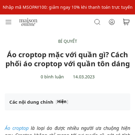
Nhập mã MSOPAY100: giảm ngay 10% khi thanh toán trực tuyến
Nhập mã: MSOXINCHAO - Giảm 10% đơn đầu cho thành viên mới!
Nhập mã MSOPAY100: giảm ngay 10% khi thanh toán trực tuyến
Nhập mã: MSOXINCHAO - Giảm 10% đơn đầu cho thành viên mới!
BÍ QUYẾT
Áo croptop mặc với quần gì? Cách
phối áo croptop với quần tôn dáng
0 bình luận
14.03.2023
Các nội dung chính
[
Hiện
]
Áo croptop
là loại áo được nhiều người ưa chuộng hiện