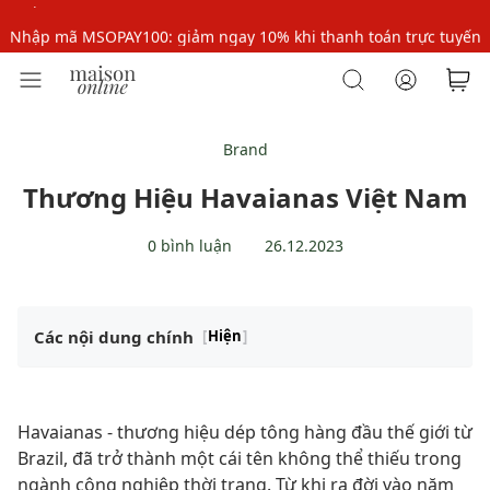
Nhập mã MSOPAY100: giảm ngay 10% khi thanh toán trực tuyến
Nhập mã: MSOXINCHAO - Giảm 10% đơn đầu cho thành viên mới!
Nhập mã MSOPAY100: giảm ngay 10% khi thanh toán trực tuyến
Nhập mã: MSOXINCHAO - Giảm 10% đơn đầu cho thành viên mới!
Brand
Thương Hiệu Havaianas Việt Nam
0 bình luận
26.12.2023
Các nội dung chính
[
Hiện
]
Havaianas - thương hiệu dép tông hàng đầu thế giới từ
Brazil, đã trở thành một cái tên không thể thiếu trong
ngành công nghiệp thời trang. Từ khi ra đời vào năm