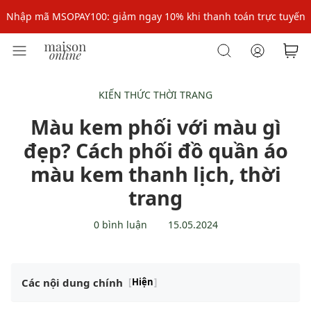
Nhập mã: MSOXINCHAO - Giảm 10% đơn đầu cho thành viên mới!
Nhập mã MSOPAY100: giảm ngay 10% khi thanh toán trực tuyến
Nhập mã: MSOXINCHAO - Giảm 10% đơn đầu cho thành viên mới!
KIẾN THỨC THỜI TRANG
Màu kem phối với màu gì
đẹp? Cách phối đồ quần áo
màu kem thanh lịch, thời
trang
0 bình luận
15.05.2024
Các nội dung chính
[
Hiện
]