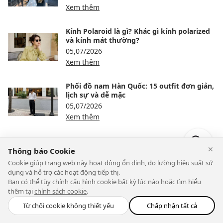
Xem thêm
Kính Polaroid là gì? Khác gì kính polarized
và kính mát thường?
05,07/2026
Xem thêm
Phối đồ nam Hàn Quốc: 15 outfit đơn giản,
lịch sự và dễ mặc
05,07/2026
Xem thêm
Quần chinos là gì? Cách phân biệt, chọn
✕
dáng và phối đồ dễ mặc
Thông báo Cookie
04,07/2026
Cookie giúp trang web này hoạt động ổn định, đo lường hiệu suất sử
Xem thêm
dụng và hỗ trợ các hoạt động tiếp thị.
Bạn có thể tùy chỉnh cấu hình cookie bất kỳ lúc nào hoặc tìm hiểu
thêm tại
chính sách cookie
.
Phối đồ với chân váy dài đen: 15 cách mặc
thanh, sang và không bị nặng
Từ chối cookie không thiết yếu
Chấp nhận tất cả
04,07/2026