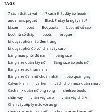
TAGS
7 cách thắt cà vạt
7 cách thắt dây áo hoodi
audemars piguet
Black Friday là ngày nào?
blazer
boat
Bodysuits
boot nữ cổ cao
boot nữ cổ thấp
boots
brogue
bí quyết phối màu đen trắng
bí quyết phối đồ với chân váy caro
bảng màu phối đồ nam
bảng size
bảng size quần tây nữ
Bảng size áo polo nữ
Bảng size áo thun nam
Bảng size đầm nữ chuẩn nhất
bảo quản giày
Calvin Klein
cartier
cách chọn mua quần short
Cách mix quần nữ ống rộng
chelsea boots
chân váy
chân váy caro
chân váy chữ A
Chân váy xếp ly mặc với áo gì
chọn size quần jean nữ
chọn size áo khoác nữ