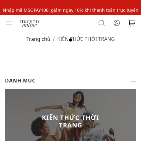
Nhập mã MSOPAY100: giảm ngay 10% khi thanh toán trực tuyến
Nhập mã: MSOXINCHAO - Giảm 10% đơn đầu cho thành viên mới!
Nhập mã MSOPAY100: giảm ngay 10% khi thanh toán trực tuyến
Trang chủ
KIẾN THỨC THỜI TRANG
Nhập mã: MSOXINCHAO - Giảm 10% đơn đầu cho thành viên mới!
DANH MỤC
KIẾN THỨC THỜI
TRANG