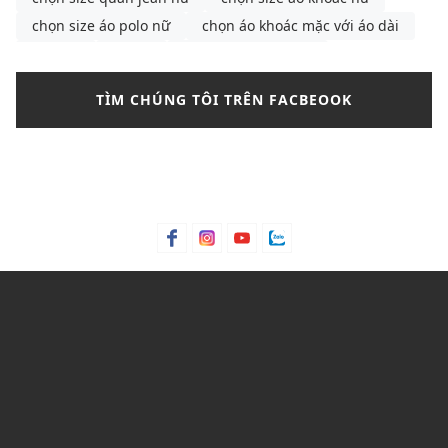
chọn size áo polo nữ
chọn áo khoác mặc với áo dài
COACH
cà vạt
các kiểu sơ mi nam
cách buộc dây giày
cách chọn size áo khoác nam
TÌM CHÚNG TÔI TRÊN FACBEOOK
cách chọn size áo polo nữ
cách chọn size áo sơ mi nữ
Cách chọn size đầm nữ chính xác
cách giấu dây áo lót
cách mix đồ với chân váy len
cách phối chân váy xếp ly
cách phối chân váy xếp ly dài
cách phối áo croptop cho nữ
cách phối áo polo nữ
cách phối đồ
cách phối đồ mùa đông
cách phối đồ mùa đông cho nữ
cách phối đồ với quần Legging
cách phối đồ với tất cao cổ nữ
cách phối đồ với váy jean dài
cách phối đồ với váy jeanS
cách phối đồ với áo 2 dây