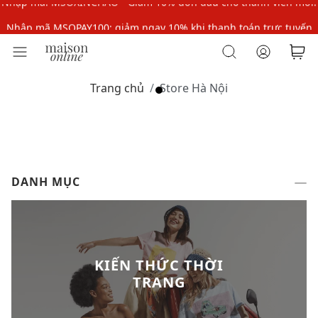
Nhập mã MSOPAY100: giảm ngay 10% khi thanh toán trực tuyến
Nhập mã: MSOXINCHAO - Giảm 10% đơn đầu cho thành viên mới!
Nhập mã MSOPAY100: giảm ngay 10% khi thanh toán trực tuyến
Trang chủ
Store Hà Nội
Nhập mã: MSOXINCHAO - Giảm 10% đơn đầu cho thành viên mới!
DANH MỤC
KIẾN THỨC THỜI
TRANG