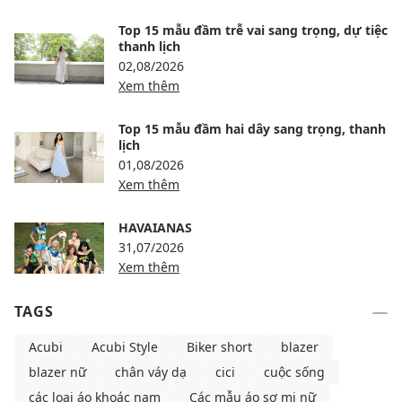
Top 15 mẫu đầm trễ vai sang trọng, dự tiệc
thanh lịch
02,08/2026
Xem thêm
Top 15 mẫu đầm hai dây sang trọng, thanh
lịch
01,08/2026
Xem thêm
HAVAIANAS
31,07/2026
Xem thêm
TAGS
Acubi
Acubi Style
Biker short
blazer
blazer nữ
chân váy dạ
cici
cuộc sống
các loại áo khoác nam
Các mẫu áo sơ mi nữ