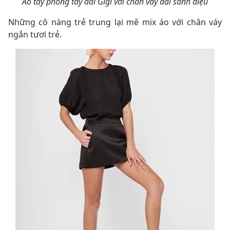
Áo tay phồng tay dài Gigi với chân váy dài sành điệu
Những cô nàng trẻ trung lại mê mix áo với chân váy
ngắn tươi trẻ.