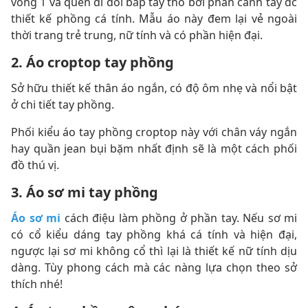
vòng 1 và quên đi đôi bắp tay thô bởi phần cánh tay đc
thiết kế phồng cá tính. Mẫu áo này đem lại vẻ ngoài
thời trang trẻ trung, nữ tính và có phần hiện đại.
2. Áo croptop tay phồng
Sở hữu thiết kế thân áo ngắn, có độ ôm nhẹ và nổi bật
ở chi tiết tay phồng.
Phối kiểu áo tay phồng croptop này với chân váy ngắn
hay quần jean bụi bặm nhất định sẽ là một cách phối
đồ thú vị.
3. Áo sơ mi tay phồng
Áo sơ mi
cách điệu làm phồng ở phần tay. Nếu sơ mi
có cổ kiểu dáng tay phồng khá cá tính và hiện đại,
ngược lại sơ mi không cổ thì lại là thiết kế nữ tính dịu
dàng. Tùy phong cách mà các nàng lựa chọn theo sở
thích nhé!