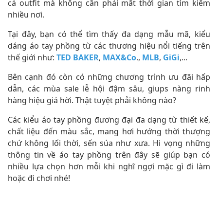
cả outfit mà không cần phải mất thời gian tìm kiếm
nhiều nơi.
Tại đây, bạn có thể tìm thấy đa dạng mẫu mã, kiểu
dáng áo tay phồng từ các thương hiệu nổi tiếng trên
thế giới như:
TED BAKER
,
MAX&Co
.,
MLB
,
GiGi
,...
Bên cạnh đó còn có những chương trình ưu đãi hấp
dẫn, các mùa sale lễ hội đậm sâu, giups nàng rinh
hàng hiệu giá hời. Thật tuyệt phải không nào?
Các kiểu áo tay phồng đương đại đa dạng từ thiết kế,
chất liệu đến màu sắc, mang hơi hướng thời thượng
chứ không lối thời, sến súa như xưa. Hi vọng những
thông tin về áo tay phồng trên đây sẽ giúp bạn có
nhiều lựa chọn hơn mỗi khi nghĩ ngợi mặc gì đi làm
hoặc đi chơi nhé!