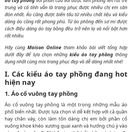
áo tay phồng
với phần cầu vai được làm phồng lên rất trẻ
trung và cá tính vẫn là trang phục được nhiều chị em săn
đón nhất. Áo cũng được biến tấu từ nhiều chất liệu và kiểu
dáng áo cũng rất phong phú. Từ áo phông đến sơ mi được
cách điệu dáng áo tay bồng đều trở nên lạ và nổi bật hơn
rất nhiều.
Hãy cùng
Maison Online
tham khảo bài viết tổng hợp
dưới đây để lựa chọn những
kiểu áo tay phồng
thông
dụng nhất cùng mix trang phục đẹp và dễ dàng nhất nhé!
I. Các kiểu áo tay phồng đang hot
hiện nay
1. Áo cổ vuông tay phồng
Áo cổ vuông tay phồng là một trong những mẫu áo
phổ biến nhất. Được lựa chọn vì dễ kết hợp với cả quần
hay chân váy, còn làm tôn dáng chị em bởi phần cổ
vuông khoe khéo xương quai xanh và hướng chú ý vào