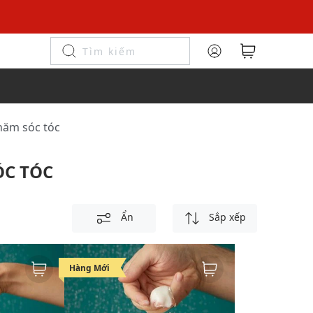
Chăm sóc tóc
ÓC TÓC
Ẩn
Sắp xếp
Hàng Mới