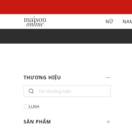
NỮ
NA
THƯƠNG HIỆU
LUSH
SẢN PHẨM