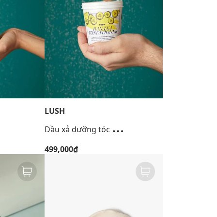
LUSH
D
ầu xả dưỡng tóc Banana
499,000₫