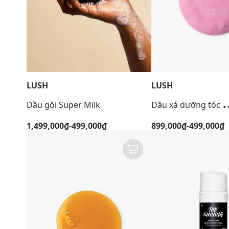
LUSH
LUSH
ầu xả dưỡng 
Dầu gội Super Milk
1,499,000₫
-
499,000₫
899,000₫
-
499,000₫