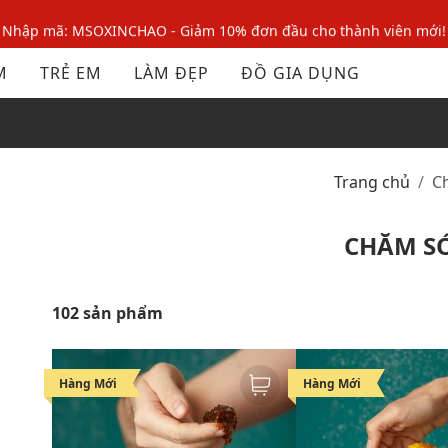
Nhập mã: MSOXINCHAO - Giảm 10% đơn đầu cho thành viên mới!
Nhập mã MSOPAY100: giảm ngay 10% khi thanh toán trực tuyến
M
TRẺ EM
LÀM ĐẸP
ĐỒ GIA DỤNG
Nhập mã: MSOXINCHAO - Giảm 10% đơn đầu cho thành viên mới!
Trang chủ
CHĂM S
102 sản phẩm
Hàng Mới
Hàng Mới