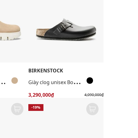
BIRKENSTOCK
G
og unisex Boston Chunky
G
iày clog unisex Boston Super Grip
3,290,000₫
4,090,000₫
-19%