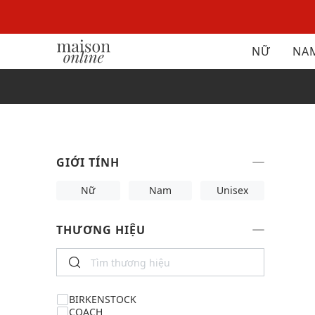
NỮ
NA
GIỚI TÍNH
Nữ
Nam
Unisex
THƯƠNG HIỆU
BIRKENSTOCK
COACH