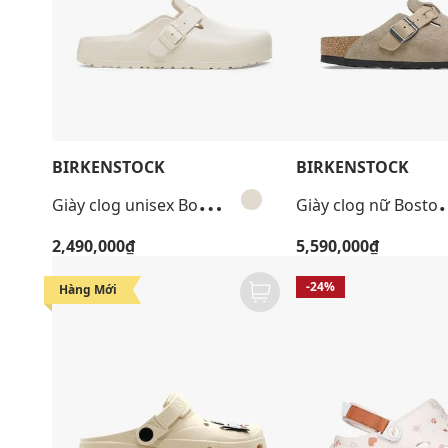
BIRKENSTOCK
BIRKENSTOCK
G
iày clog unisex Boston Essentials
iày clog n
2,490,000₫
5,590,000₫
-29%
-24%
Hàng Mới