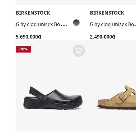
BIRKENSTOCK
BIRKENSTOCK
G
iày clog unisex Boston Soft Footbed
iày cl
5,690,000₫
2,490,000₫
-20%