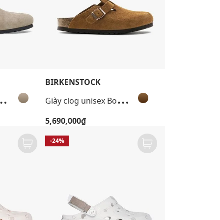
BIRKENSTOCK
G
ữ Boston Braided
G
iày clog unisex Boston Soft Footbed
5,690,000₫
-24%