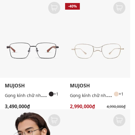
-40%
MUJOSH
MUJOSH
G
ọng kính chữ nhật unisex bản mảnh
G
ọng kính chữ nhật unisex bản mảnh
+1
+1
3,490,000₫
2,990,000₫
4,990,000₫