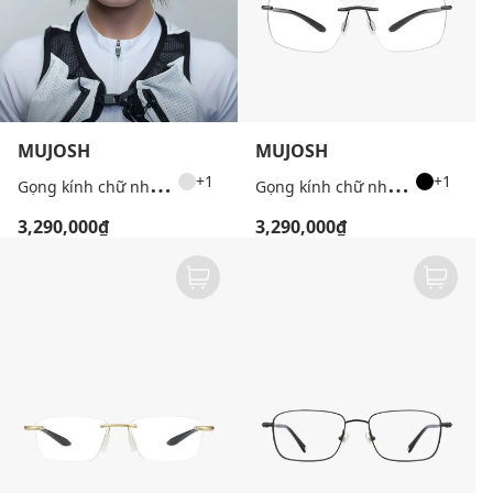
MUJOSH
MUJOSH
G
ọng kính chữ nhật unisex bản mảnh
G
ọng kính chữ nhật unisex bản mảnh
+1
+1
3,290,000₫
3,290,000₫