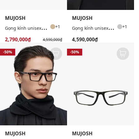
MUJOSH
MUJOSH
G
ọng kính unisex chữ nhật bản mảnh
G
ọng kính unisex chữ nhật bản mảnh
+1
+1
2,790,000₫
4,590,000₫
4,590,000₫
-50%
-50%
MUJOSH
MUJOSH