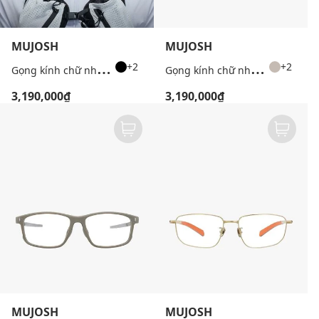
MUJOSH
MUJOSH
G
ọng kính chữ nhật unisex bản mảnh
G
ọng kính chữ nhật unisex bản mảnh
+2
+2
3,190,000₫
3,190,000₫
MUJOSH
MUJOSH