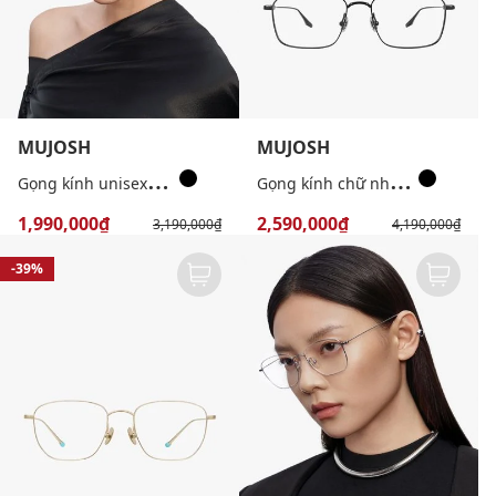
MUJOSH
MUJOSH
G
ọng kính unisex chữ nhật bản mảnh
G
ọng kính chữ nhật nam bản mỏng
1,990,000₫
2,590,000₫
3,190,000₫
4,190,000₫
-39%