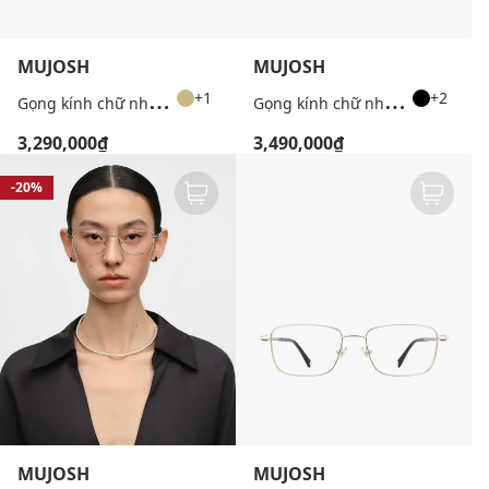
MUJOSH
MUJOSH
G
ọng kính chữ nhật unisex bản mảnh
G
ọng kính chữ nhật unisex bản mảnh
+1
+2
3,290,000₫
3,490,000₫
-20%
MUJOSH
MUJOSH