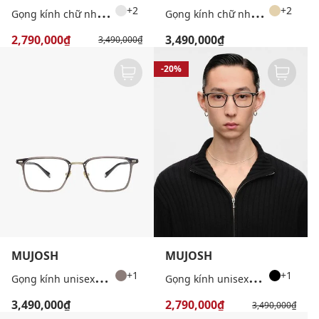
G
ọng kính chữ nhật unisex bản mảnh
G
ọng kính chữ nhật unisex bản mảnh
+2
+2
2,790,000₫
3,490,000₫
3,490,000₫
-20%
MUJOSH
MUJOSH
G
ọng kính unisex chữ nhật bản mảnh
G
ọng kính unisex chữ nhật bản mảnh
+1
+1
3,490,000₫
2,790,000₫
3,490,000₫