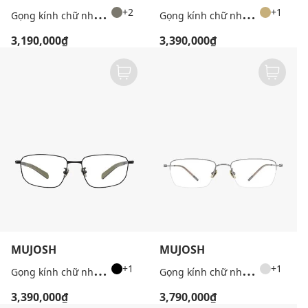
G
ọng kính chữ nhật unisex bản mảnh
G
ọng kính chữ nhật unisex bản mảnh
+2
+1
3,190,000₫
3,390,000₫
MUJOSH
MUJOSH
G
ọng kính chữ nhật unisex bản mảnh
G
ọng kính chữ nhật unisex bản mảnh
+1
+1
3,390,000₫
3,790,000₫