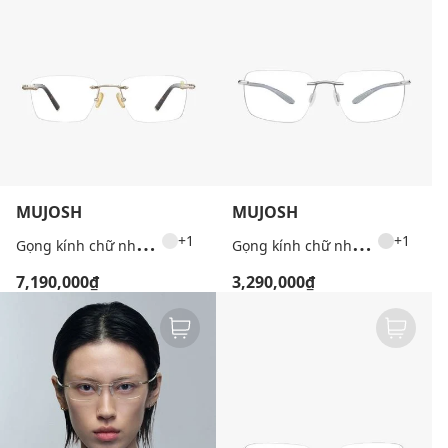
MUJOSH
MUJOSH
G
ọng kính chữ nhật unisex bản mảnh
G
ọng kính chữ nhật unisex bản mảnh
+1
+1
7,190,000₫
3,290,000₫