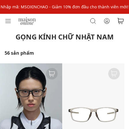
Nhập mã: MSOXINCHAO - Giảm 10% đơn đầu cho thành viên mới!
Nhập mã MSOPAY100: giảm ngay 10% khi thanh toán trực tuyến
Nhập mã: MSOXINCHAO - Giảm 10% đơn đầu cho thành viên mới!
GỌNG KÍNH CHỮ NHẬT NAM
56 sản phẩm