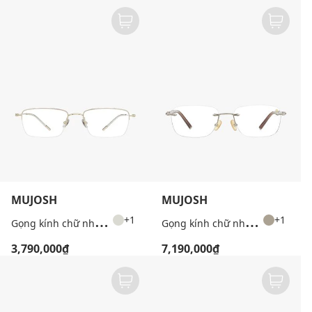
MUJOSH
MUJOSH
G
ọng kính chữ nhật unisex bản mảnh
G
ọng kính chữ nhật unisex bản mảnh
+1
+1
3,790,000₫
7,190,000₫