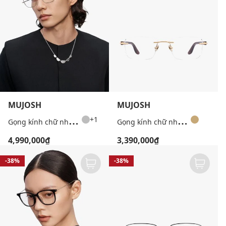
MUJOSH
MUJOSH
G
ọng kính chữ nhật unisex bản mảnh
G
ọng kính chữ nhật unisex không viền
+1
4,990,000₫
3,390,000₫
-38%
-38%