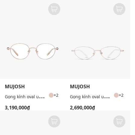
MUJOSH
MUJOSH
G
ọng kính oval unisex cổ điển
G
ọng kính oval unisex bản mảnh
+2
+2
3,190,000₫
2,690,000₫