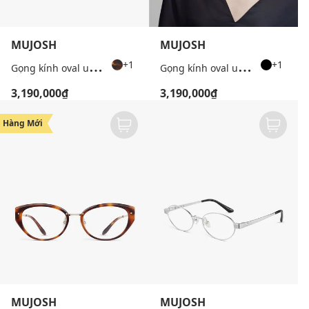
MUJOSH
MUJOSH
G
ọng kính oval unisex thời trang
G
ọng kính oval unisex thời trang
+1
+1
3,190,000₫
3,190,000₫
Hàng Mới
MUJOSH
MUJOSH