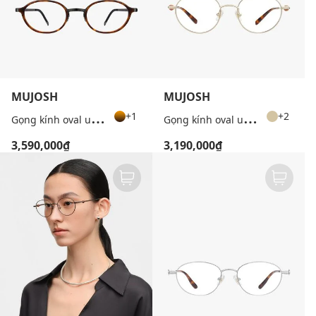
MUJOSH
MUJOSH
G
ọng kính oval unisex thời thượng
G
ọng kính oval unisex cổ điển
+1
+2
3,590,000₫
3,190,000₫