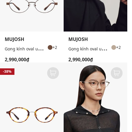
MUJOSH
MUJOSH
G
ọng kính oval unisex bản mảnh
G
ọng kính oval unisex bản mảnh
+2
+2
2,990,000₫
2,990,000₫
-38%