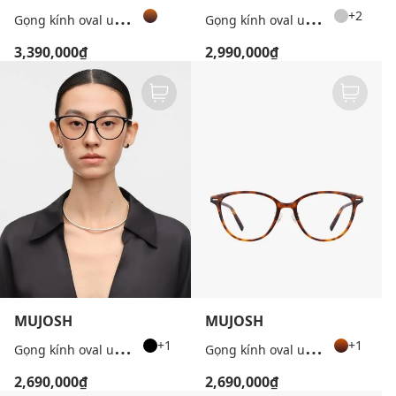
G
ọng kính oval unisex bản mảnh cá tính
G
ọng kính oval unisex bản mảnh
+2
3,390,000₫
2,990,000₫
MUJOSH
MUJOSH
G
ọng kính oval unisex thời trang
G
ọng kính oval unisex thời trang
+1
+1
2,690,000₫
2,690,000₫