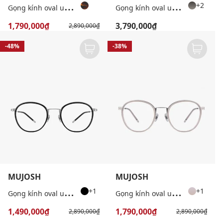
G
ọng kính oval unisex bản vừa thời thượng
G
ọng kính oval unisex bản vừa cá tính
+2
1,790,000₫
3,790,000₫
2,890,000₫
-48%
-38%
MUJOSH
MUJOSH
G
ọng kính oval unisex hiện đại
G
ọng kính oval unisex hiện đại
+1
+1
1,490,000₫
1,790,000₫
2,890,000₫
2,890,000₫