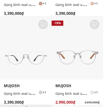
G
ọng kính oval unisex bản mảnh
G
ọng kính oval unisex bản mảnh
+1
+1
3,390,000₫
3,390,000₫
-19%
MUJOSH
MUJOSH
G
ọng kính oval unisex bản mảnh
G
ọng kính oval unisex bản mảnh
+1
+1
3,390,000₫
2,990,000₫
3,690,000₫