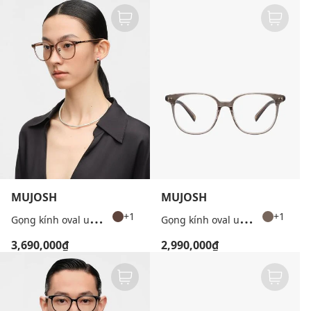
MUJOSH
MUJOSH
G
ọng kính oval unisex bản mảnh
G
ọng kính oval unisex bản mảnh
+1
+1
3,690,000₫
2,990,000₫