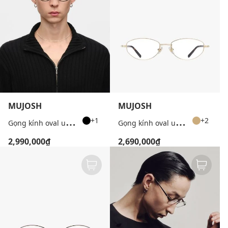
MUJOSH
MUJOSH
G
ọng kính oval unisex bản mảnh
G
ọng kính oval unisex bản mảnh
+1
+2
2,990,000₫
2,690,000₫