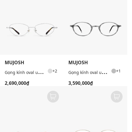
MUJOSH
MUJOSH
G
ọng kính oval unisex bản mảnh
G
ọng kính oval unisex thời thượng
+2
+1
2,690,000₫
3,590,000₫