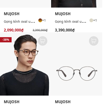
MUJOSH
MUJOSH
G
ọng kính oval unisex cá tính
G
ọng kính oval unisex cá tính
+1
+1
2,090,000₫
3,390,000₫
3,390,000₫
-38%
MUJOSH
MUJOSH