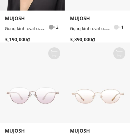
MUJOSH
MUJOSH
G
ọng kính oval unisex cổ điển
G
ọng kính oval unisex bản mảnh
+2
+1
3,190,000₫
3,390,000₫
MUJOSH
MUJOSH