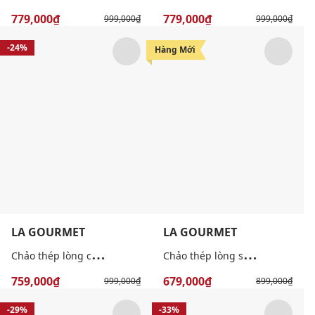
779,000₫
779,000₫
999,000₫
999,000₫
-24%
-24%
Hàng Mới
LA GOURMET
LA GOURMET
C
hảo thép lòng cạn Hikaru 26cm
C
hảo thép lòng sâu Hikaru 20cm
759,000₫
679,000₫
999,000₫
899,000₫
-29%
-33%