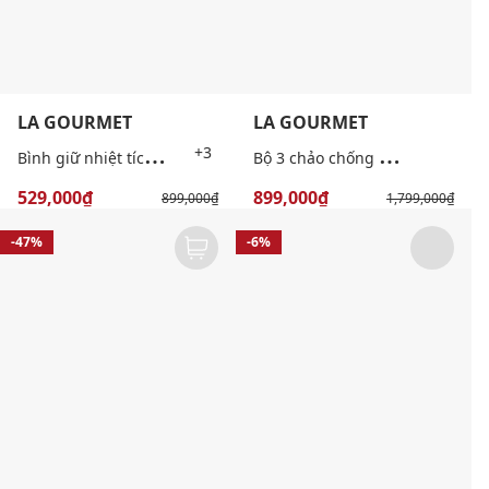
LA GOURMET
LA GOURMET
B
ình giữ nhiệt tích hợp loa Bluetooth Hydrotune 500ml
B
ộ 3 chảo chống dính mini Shogun
+3
529,000₫
899,000₫
899,000₫
1,799,000₫
-47%
-6%