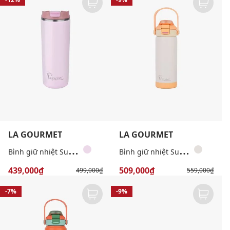
LA GOURMET
LA GOURMET
B
ình giữ nhiệt Superwide 350ml
B
ình giữ nhiệt Superwide 530ml
439,000₫
509,000₫
499,000₫
559,000₫
-7%
-9%