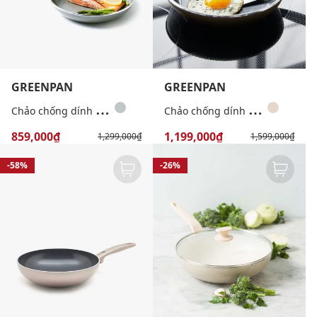
GREENPAN
GREENPAN
C
hảo chống dính Cambridge Bronze 20cm
C
hảo chống dính Cambridge Bronze 28cm
859,000₫
1,199,000₫
1,299,000₫
1,599,000₫
-58%
-26%