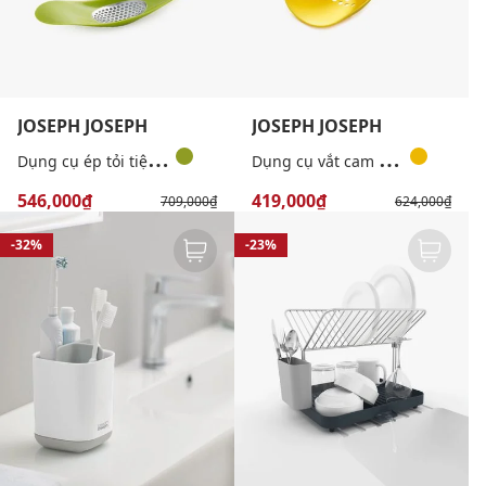
JOSEPH JOSEPH
JOSEPH JOSEPH
D
ụng cụ ép tỏi tiện lợi
D
ụng cụ vắt cam tiện lợi
546,000₫
419,000₫
709,000₫
624,000₫
-32%
-23%