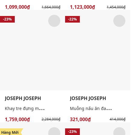
1,099,000₫
1,123,000₫
1,664,000₫
1,454,000₫
-23%
-22%
JOSEPH JOSEPH
JOSEPH JOSEPH
K
hay tre đựng muỗng nĩa ngăn kéo
M
uỗng nấu ăn đa năng 5 trong 1 Uni-Tool™
1,759,000₫
321,000₫
2,284,000₫
414,000₫
-24%
-23%
Hàng Mới