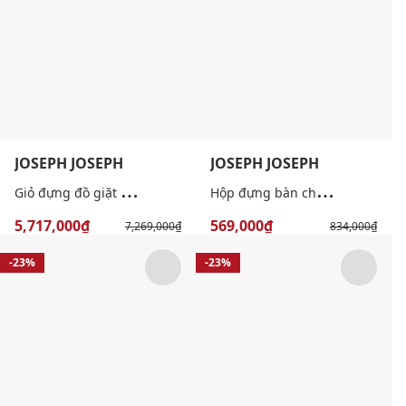
JOSEPH JOSEPH
JOSEPH JOSEPH
G
iỏ đựng đồ giặt hai ngăn tiện lợi (90L)
H
ộp đựng bàn chải nhỏ gọn tiện dụng
5,717,000₫
569,000₫
7,269,000₫
834,000₫
-23%
-23%