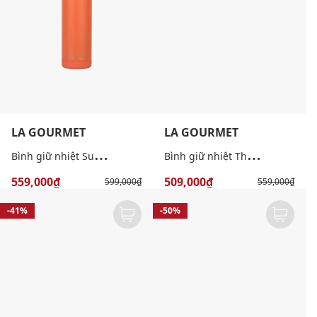
LA GOURMET
LA GOURMET
B
ình giữ nhiệt Superwide 720ml
B
ình giữ nhiệt Thermal 530ml
559,000₫
509,000₫
599,000₫
559,000₫
-41%
-50%