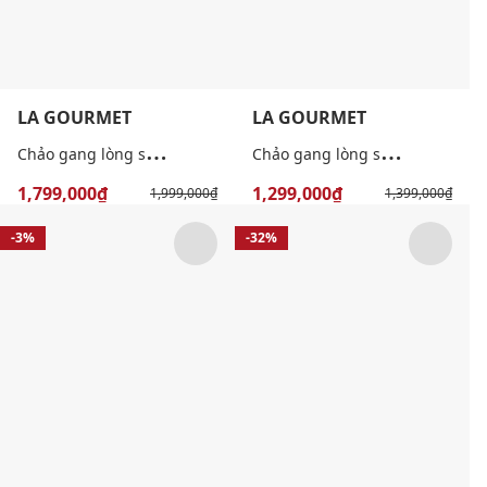
LA GOURMET
LA GOURMET
C
hảo gang lòng sâu hai tay cầm Nitrigan 36cm
C
hảo gang lòng sâu Nitrigan 24cm
1,799,000₫
1,299,000₫
1,999,000₫
1,399,000₫
-3%
-32%