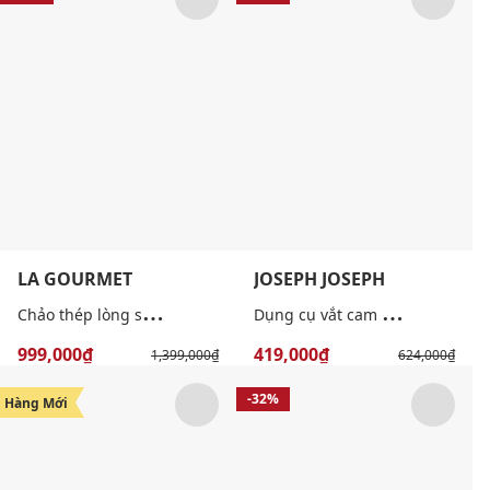
LA GOURMET
JOSEPH JOSEPH
C
hảo thép lòng sâu Hikaru 30cm
D
ụng cụ vắt cam tiện lợi
999,000₫
419,000₫
1,399,000₫
624,000₫
-21%
-32%
Hàng Mới