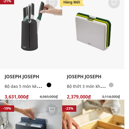
-21%
-24%
Hàng Mới
JOSEPH JOSEPH
JOSEPH JOSEPH
B
ộ dao 5 món kèm đế xoay Elevate™ Editions Sage
B
ộ thớt 3 món kháng khuẩn cao cấp
3,631,000₫
2,379,000₫
4,569,000₫
3,114,000₫
-19%
-23%