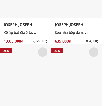
JOSEPH JOSEPH
JOSEPH JOSEPH
K
ệ úp bát đĩa 2 tầng đa năng
K
éo nhà bếp đa năng PowerGrip
1,605,000₫
639,000₫
2,079,000₫
834,000₫
-28%
-23%