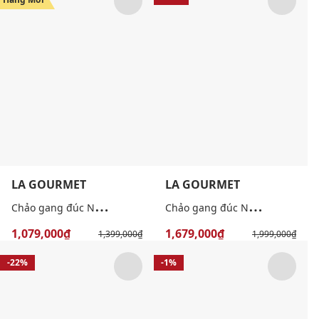
LA GOURMET
LA GOURMET
C
hảo gang đúc Nitrigan lòng sâu 24cm
C
hảo gang đúc Nitrigan lòng sâu 34cm
1,079,000₫
1,679,000₫
1,399,000₫
1,999,000₫
-22%
-1%