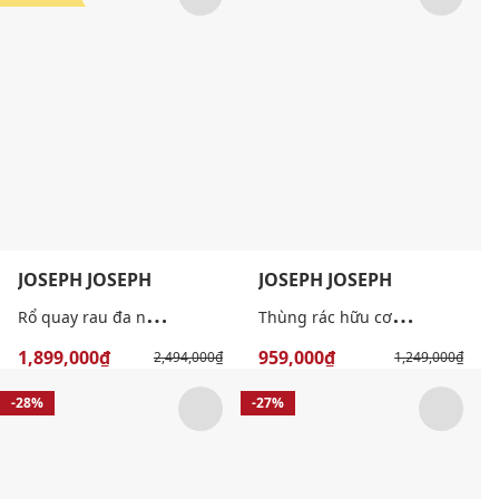
JOSEPH JOSEPH
JOSEPH JOSEPH
R
ổ quay rau đa năng 4in1
T
hùng rác hữu cơ khử mùi thông minh (8L)
1,899,000₫
959,000₫
2,494,000₫
1,249,000₫
-28%
-27%