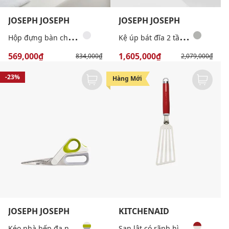
JOSEPH JOSEPH
JOSEPH JOSEPH
H
ộp đựng bàn chải nhỏ gọn tiện dụng
K
ệ úp bát đĩa 2 tầng đa năng
569,000₫
1,605,000₫
834,000₫
2,079,000₫
-23%
-28%
Hàng Mới
JOSEPH JOSEPH
KITCHENAID
K
éo nhà bếp đa năng PowerGrip
S
ạn lật có rãnh hình chữ nhật