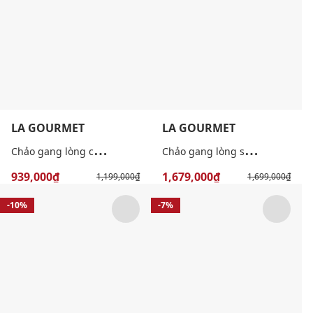
LA GOURMET
LA GOURMET
C
hảo gang lòng cạn Nitrigan 24cm
C
hảo gang lòng sâu hai tay cầm Nitrigan 30cm
939,000₫
1,679,000₫
1,199,000₫
1,699,000₫
-10%
-7%