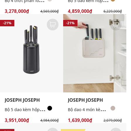
3,278,000₫
4,859,000₫
4,569,000₫
6,229,000₫
-21%
-21%
JOSEPH JOSEPH
JOSEPH JOSEPH
B
ộ 5 dao kèm hộp đựng xoay 360° Elevate
B
ộ dao 4 món kèm giá đỡ gắn cửa thông minh DoorStore™ Elevate™
3,951,000₫
1,639,000₫
4,984,000₫
2,079,000₫