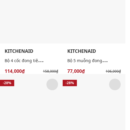
KITCHENAID
KITCHENAID
B
ộ 4 cốc đong tiện lợi
B
ộ 5 muỗng đong nhựa cao cấp
114,000₫
77,000₫
158,000₫
106,000₫
-28%
-28%