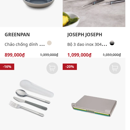
GREENPAN
JOSEPH JOSEPH
C
hảo chống dính lòng sâu Greenpan Cam Bronze 24cm
B
ộ 3 dao inox 304 Elevate Duo
899,000₫
1,099,000₫
1,399,000₫
1,359,000₫
-16%
-20%