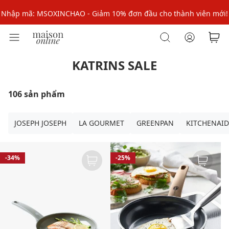
Nhập mã: MSOXINCHAO - Giảm 10% đơn đầu cho thành viên mới!
Nhập mã MSOPAY100: giảm ngay 10% khi thanh toán trực tuyến
Nhập mã: MSOXINCHAO - Giảm 10% đơn đầu cho thành viên mới!
KATRINS SALE
106 sản phẩm
JOSEPH JOSEPH
LA GOURMET
GREENPAN
KITCHENAID
-34%
-25%