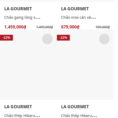
LA GOURMET
LA GOURMET
C
hảo gang lòng sâu Nitrigan 28cm
C
hảo inox cán vàng 5 lớp Aureon
1,459,000₫
679,000₫
1,499,000₫
999,000₫
-22%
-22%
LA GOURMET
LA GOURMET
C
hảo thép Hikaru Nitrigan lòng cạn 28cm
C
hảo thép Hikaru Nitrigan lòng sâu 26cm