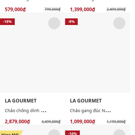
579,000₫
1,399,000₫
799,000₫
2,499,000₫
-18%
-8%
LA GOURMET
LA GOURMET
C
hảo chống dính inox 5 lớp tổ ong lòng sâu Galactic
C
hảo gang đúc Nitrigan lòng sâu 20cm
2,879,000₫
1,099,000₫
3,499,000₫
1,199,000₫
-23%
-16%
Hàng Mới