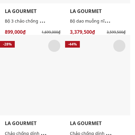
LA GOURMET
LA GOURMET
B
ộ 3 chảo chống dính mini Shogun
B
ộ dao muỗng nĩa 24 món Venice
899,000₫
3,379,500₫
1,699,000₫
3,599,500₫
-28%
-44%
LA GOURMET
LA GOURMET
C
hảo chống dính bếp từ có nắp Shogun Mini 20cm
C
hảo chống dính inox 5 lớp tổ ong lòng cạn Galactic