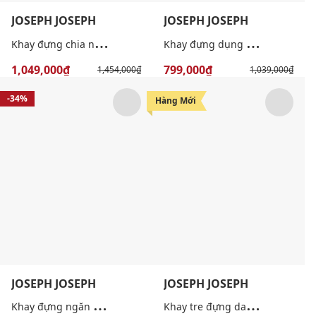
JOSEPH JOSEPH
JOSEPH JOSEPH
K
hay đựng chia ngăn thông minh
K
hay đựng dụng cụ rửa chén Caddy
1,049,000₫
799,000₫
1,454,000₫
1,039,000₫
-34%
-23%
Hàng Mới
JOSEPH JOSEPH
JOSEPH JOSEPH
K
hay đựng ngăn kéo Utensil
K
hay tre đựng dao kéo nhiều tầng tiện dụng