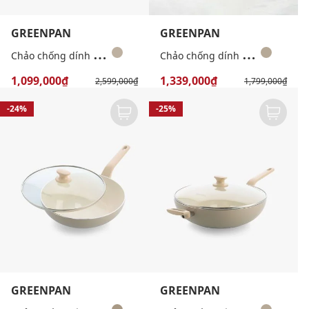
GREENPAN
GREENPAN
C
hảo chống dính Cambridge Bronze 28cm
C
hảo chống dính Ceramic Essen 24cm kèm nắp
1,099,000₫
1,339,000₫
2,599,000₫
1,799,000₫
-24%
-25%
GREENPAN
GREENPAN