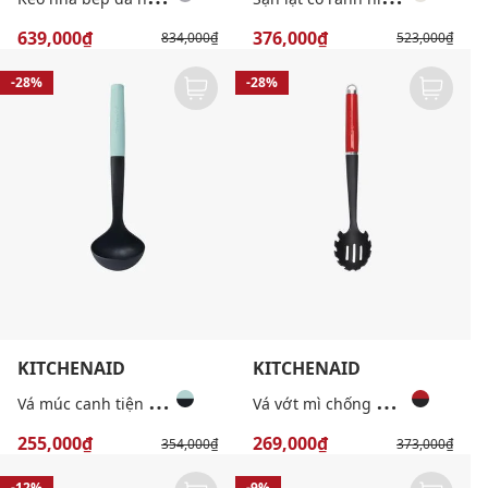
639,000₫
376,000₫
834,000₫
523,000₫
-28%
-28%
KITCHENAID
KITCHENAID
V
á múc canh tiện dụng
V
á vớt mì chống dính cao cấp
255,000₫
269,000₫
354,000₫
373,000₫
-12%
-9%