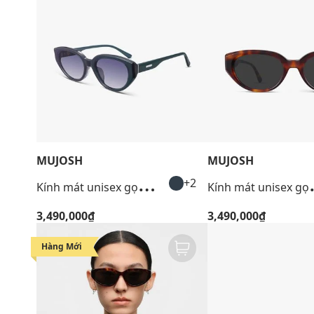
MUJOSH
MUJOSH
K
ính mát unisex gọng mắt mèo hiện đại
ính mát un
+2
3,490,000₫
3,490,000₫
Hàng Mới