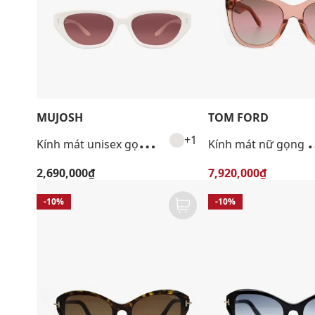
MUJOSH
TOM FORD
K
ính mát unisex gọng mắt mèo thời trang
ính mát nữ gọ
+1
2,690,000₫
7,920,000₫
-10%
-10%