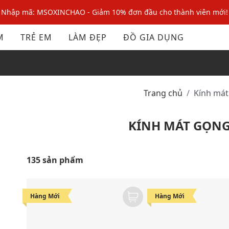
Nhập mã: MSOXINCHAO - Giảm 10% đơn đầu cho thành viên mới!
Nhập mã MSOPAY100: giảm ngay 10% khi thanh toán trực tuyến
M
TRẺ EM
LÀM ĐẸP
ĐỒ GIA DỤNG
Nhập mã: MSOXINCHAO - Giảm 10% đơn đầu cho thành viên mới!
Trang chủ
Kính má
KÍNH MÁT GỌN
135 sản phẩm
Hàng Mới
Hàng Mới