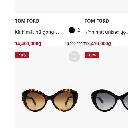
TOM FORD
TOM FORD
K
ính mát nữ gọng mắt mèo cá tính
ính mát un
+2
14,400,000₫
13,410,000₫
16,000,000₫
-10%
-10%