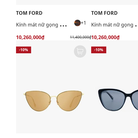
TOM FORD
TOM FORD
K
ính mát nữ gọng mắt mèo bản dày
ính mát nữ gọ
+1
10,260,000₫
10,260,000₫
11,400,000₫
-10%
-10%