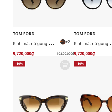
TOM FORD
TOM FORD
K
ính mát nữ gọng mắt mèo thời trang
ính mát nữ gọn
+2
9,720,000₫
9,720,000₫
10,800,000₫
-10%
-10%