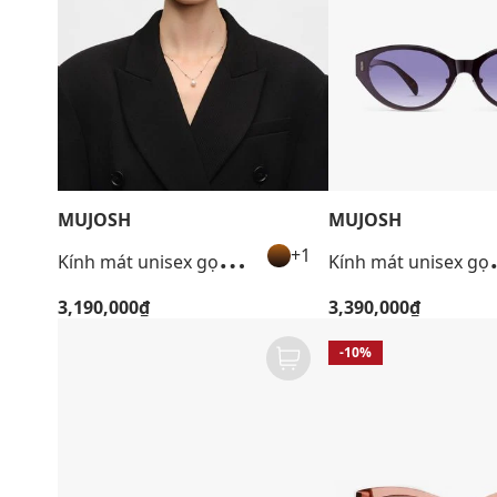
MUJOSH
MUJOSH
K
ính mát unisex gọng mắt mèo
ính mát u
+1
3,190,000₫
3,390,000₫
-10%