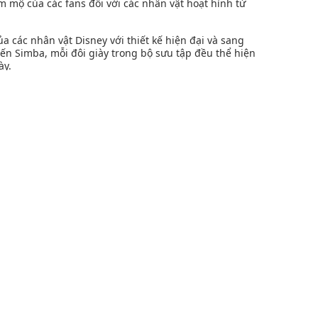
 mộ của các fans đối với các nhân vật hoạt hình từ
a các nhân vật Disney với thiết kế hiện đại và sang
ến Simba, mỗi đôi giày trong bộ sưu tập đều thể hiện
ày.
 pedro
,
túi đeo chéo pedro