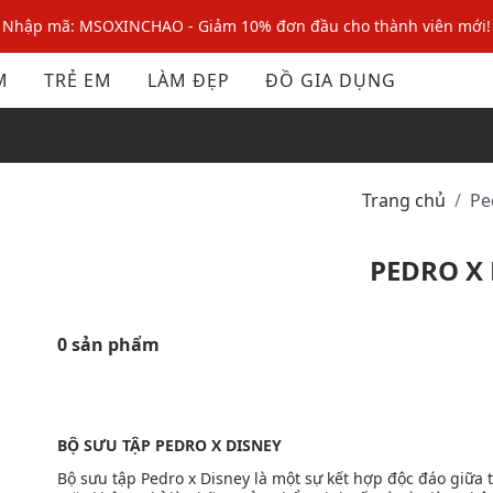
Nhập mã: MSOXINCHAO - Giảm 10% đơn đầu cho thành viên mới!
Nhập mã MSOPAY100: giảm ngay 10% khi thanh toán trực tuyến
M
TRẺ EM
LÀM ĐẸP
ĐỒ GIA DỤNG
Nhập mã: MSOXINCHAO - Giảm 10% đơn đầu cho thành viên mới!
Trang chủ
P
PEDRO X
0 sản phẩm
BỘ SƯU TẬP PEDRO X DISNEY
Bộ sưu tập Pedro x Disney là một sự kết hợp độc đáo giữa