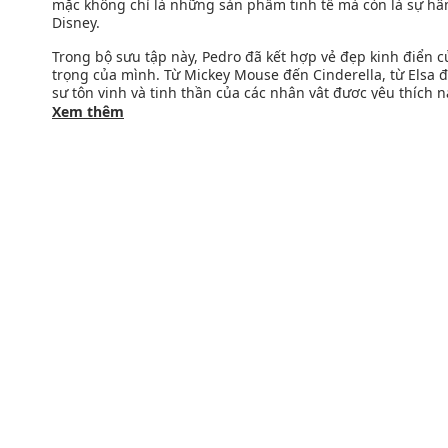
mặc không chỉ là những sản phẩm tinh tế mà còn là sự hâm
Disney.
Trong bộ sưu tập này, Pedro đã kết hợp vẻ đẹp kinh điển củ
trọng của mình. Từ Mickey Mouse đến Cinderella, từ Elsa đ
sự tôn vinh và tinh thần của các nhân vật được yêu thích n
Xem thêm
Khám phá bộ sưu tập
Pedro
khác:
sandals pedro
,
cao gót