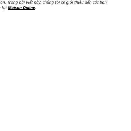
ọn. Trong bài viết này, chúng tôi sẽ giới thiệu đến các bạn
n tại
Maison Online
.
n trong những chuyến du lịch. Chúng không chỉ có
n làm tăng thêm sự phong cách và thời trang cho người
u giúp cho chuyến đi của bạn trở nên dễ dàng hơn.
iện điện tử, dụng cụ vệ sinh cá nhân và nhiều thứ
o chuyến du lịch.
ệc thể hiện phong cách thời trang của bạn. Những chiếc
m điểm của mọi ánh nhìn khi đi du lịch. Ngoài ra,
út và thời trang hơn.
ch thoải mái và tiện lợi hơn. Tùy vào nhu cầu và mục
 nhau. Dưới đây là một số loại phụ kiện cần thiết mà