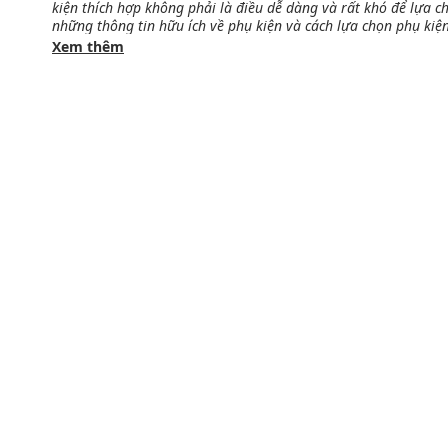
kiện thích hợp không phải là điều dễ dàng và rất khó để lựa ch
những thông tin hữu ích về phụ kiện và cách lựa chọn phụ kiệ
Xem thêm
GIỚI THIỆU VỀ PHỤ KIỆN DU LỊCH NỮ
Phụ kiện du lịch
nữ
là những sản phẩm đồng hành cùng bạ
vai trò hữu ích trong việc đựng đồ, bảo vệ đồ dùng mà cò
sử dụng.
KHÁI NIỆM
Phụ kiện du lịch nữ là những vật dụng hữu ích và thiết yế
Chúng bao gồm các loại túi, vali, balo, khăn choàng, phụ k
khác. Những món đồ này giúp bạn tạo phong cách riêng ch
VAI TRÒ CỦA PHỤ KIỆN DU LỊCH TRONG THỜI TRANG
Phụ kiện du lịch còn đóng vai trò rất quan trọng trong vi
vali, túi xách hay balo thời trang sẽ giúp bạn trở thành tâ
những món phụ kiện khác sẽ giúp bạn trông thật sự cuốn h
CÁC LOẠI PHỤ KIỆN DU LỊCH NỮ CẦN THIẾT
Phụ kiện du lịch nữ
là những sản phẩm giúp người đi du lị
đích của mỗi người mà các loại phụ kiện sẽ có vai trò khác
bạn có thể tham khảo: