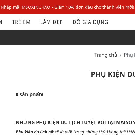
Nhập mã: MSOXINCHAO - Giảm 10% đơn đầu cho thành viên mới!
Nhập mã MSOPAY100: giảm ngay 10% khi thanh toán trực tuyến
M
TRẺ EM
LÀM ĐẸP
ĐỒ GIA DỤNG
Nhập mã: MSOXINCHAO - Giảm 10% đơn đầu cho thành viên mới!
Trang chủ
Phụ
PHỤ KIỆN D
0 sản phẩm
NHỮNG PHỤ KIỆN DU LỊCH TUYỆT VỜI TẠI MAISO
Phụ kiện du lịch nữ
sẽ là một trong những thứ không thể thiếu