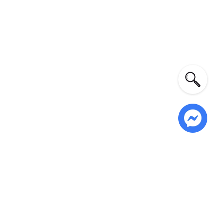
 địa điểm du lịch mong muốn. Điều này dẫn đến sự
 vị sẽ giúp bạn dễ dàng tìm đường một cách hiệu quả.
 phong cách của mỗi người là rất quan trọng. Dưới
ược sản phẩm phù hợp nhất.
đẹp để đảm bảo an toàn. Ngoài ra, sản phẩm cũng nên
ng lâu dài.
ng phù hợp với nhu cầu và hoạt động của bạn. Ví dụ
n, túi đeo chéo có nhiều ngăn để chứa đồ dùng.
số lượng và loại đồ dùng cần mang theo. Nếu đi du
.