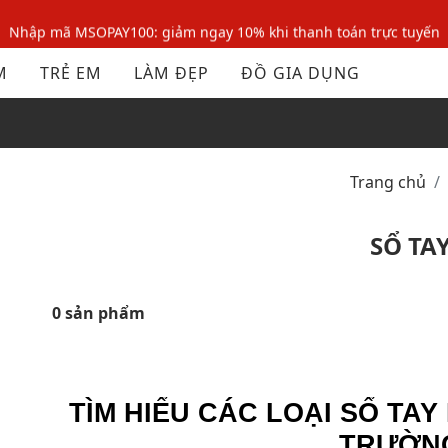
Nhập mã MSOPAY100: giảm ngay 10% khi thanh toán trực tuyến
Nhập mã: MSOXINCHAO - Giảm 10% đơn đầu cho thành viên mới!
M
TRẺ EM
LÀM ĐẸP
ĐỒ GIA DỤNG
Nhập mã MSOPAY100: giảm ngay 10% khi thanh toán trực tuyến
Nhập mã: MSOXINCHAO - Giảm 10% đơn đầu cho thành viên mới!
Trang chủ
SỔ TA
0 sản phẩm
TÌM HIỂU CÁC LOẠI SỔ TAY
TRƯỜNG