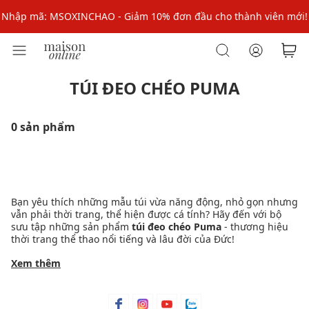
Nhập mã: MSOXINCHAO - Giảm 10% đơn đầu cho thành viên mới!
Nhập mã MSOPAY100: giảm ngay 10% khi thanh toán trực tuyến
Nhập mã: MSOXINCHAO - Giảm 10% đơn đầu cho thành viên mới!
TÚI ĐEO CHÉO PUMA
0 sản phẩm
Bạn yêu thích những mẫu túi vừa năng động, nhỏ gọn nhưng
vẫn phải thời trang, thể hiện được cá tính? Hãy đến với bộ
sưu tập những sản phẩm
túi đeo chéo Puma
- thương hiệu
thời trang thể thao nổi tiếng và lâu đời của Đức!
Chắc chắn đây sẽ là những sản phẩm thời trang mang đến
Xem thêm
sự trẻ trung, năng động cho giới trẻ, đặc biệt là các tín đồ
thời trang thể thao!!!