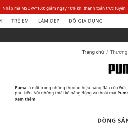
Nhập mã MSOPAY100: giảm ngay 10% khi thanh toán trực tuyến
Nhập mã: MSOXINCHAO - Giảm 10% đơn đầu cho thành viên mới!
M
TRẺ EM
LÀM ĐẸP
ĐỒ GIA DỤNG
Nhập mã MSOPAY100: giảm ngay 10% khi thanh toán trực tuyến
Nhập mã: MSOXINCHAO - Giảm 10% đơn đầu cho thành viên mới!
Trang chủ
Thương
Puma
là một trong những thương hiệu hàng đầu của Đức, đ
phụ kiện. Với những thiết kế năng động và thoải mái
Pum
giới trẻ hiện nay
Xem thêm
DÒNG SẢ