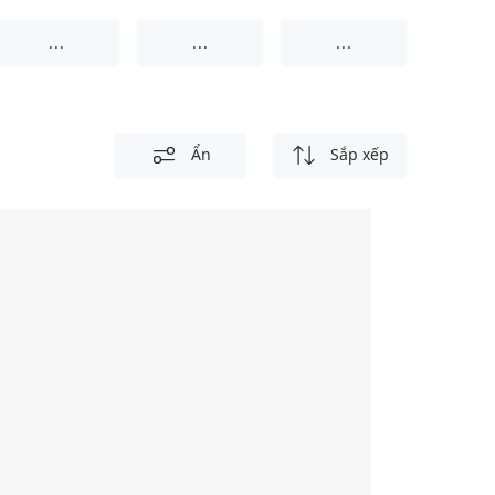
...
...
...
Ẩn
Sắp xếp