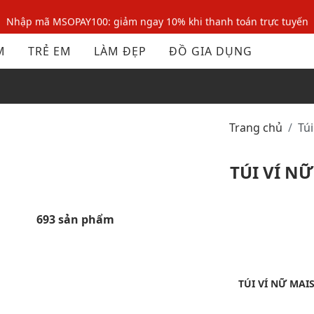
Nhập mã MSOPAY100: giảm ngay 10% khi thanh toán trực tuyến
Nhập mã: MSOXINCHAO - Giảm 10% đơn đầu cho thành viên mới!
M
TRẺ EM
LÀM ĐẸP
ĐỒ GIA DỤNG
Nhập mã MSOPAY100: giảm ngay 10% khi thanh toán trực tuyến
Nhập mã: MSOXINCHAO - Giảm 10% đơn đầu cho thành viên mới!
Trang chủ
Tú
TÚI VÍ NỮ
693 sản phẩm
TÚI VÍ NỮ MAI