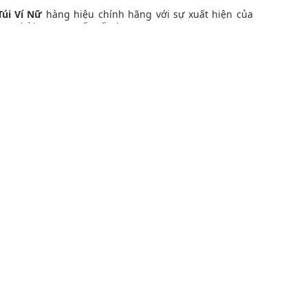
Túi Ví Nữ
hàng hiệu chính hãng với sự xuất hiện của
àng thời trang quốc tế như
PEDRO
,
MLB
,
CONVERSE
,
ổi hàng đầu khác.
ONG BỘ SƯU TẬP CỦA CHÚNG TÔI
với mọi trang phục, là trợ thủ đắc lực cho các hoạt động
 trọng. Túi đeo vai là một trong những lựa chọn không
à cuốn hút mỗi khi xuất hiện.
ững buổi tiệc tùng sang trọng với chất liệu cao cấp và
ng ngắn giúp bạn mang theo các đồ nhỏ gọn như thẻ tín
dụng nhỏ một cách dễ dàng.