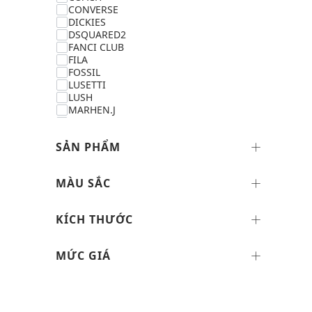
CONVERSE
DICKIES
DSQUARED2
FANCI CLUB
FILA
FOSSIL
LUSETTI
LUSH
MARHEN.J
MAX&Co.
MLB
SẢN PHẨM
NEW BALANCE
NIKE SWIM
ON RUNNING
MÀU SẮC
PALLADIUM
PEDRO
PRO SPECS
KÍCH THƯỚC
SKECHERS
STRESSMAMA
URBAN REVIVO
MỨC GIÁ
USPA
VANS
WEEKEND MAX MARA