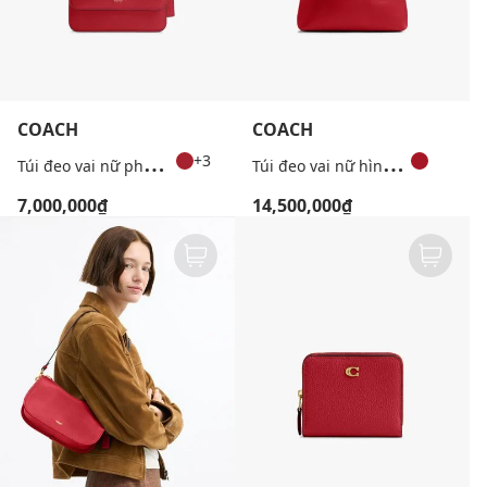
COACH
COACH
T
úi đeo vai nữ phom chữ nhật Elora
T
úi đeo vai nữ hình thang Brooklyn 34
+3
7,000,000₫
14,500,000₫