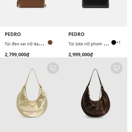
PEDRO
PEDRO
T
úi đeo vai nữ dạng hộp Ari
T
úi tote nữ phom chữ nhật Cassier
+1
2,799,000₫
2,999,000₫