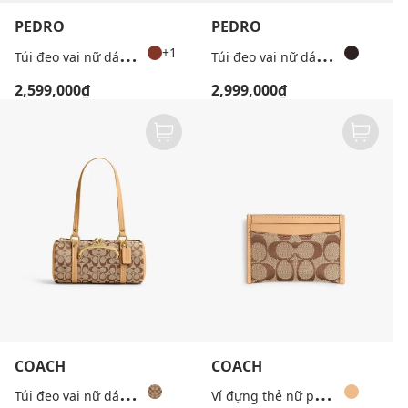
PEDRO
PEDRO
T
úi đeo vai nữ dáng dài Caddie Woven
T
úi đeo vai nữ dáng dài Caddie Woven
+1
2,599,000₫
2,999,000₫
COACH
COACH
T
úi đeo vai nữ dáng trụ dài Kisslock 28 In Signature
V
í đựng thẻ nữ phom chữ nhật