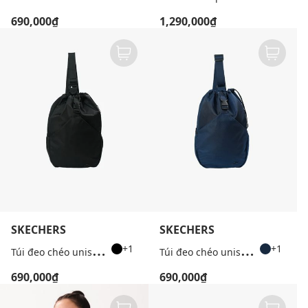
690,000₫
1,290,000₫
SKECHERS
SKECHERS
T
úi đeo chéo unisex Performance
T
úi đeo chéo unisex Performance
+1
+1
690,000₫
690,000₫