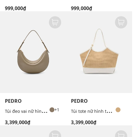
999,000₫
999,000₫
PEDRO
PEDRO
T
úi đeo vai nữ hình bán nguyệt Jatte
T
úi tote nữ hình thang Melka Raffia
+1
3,399,000₫
3,399,000₫