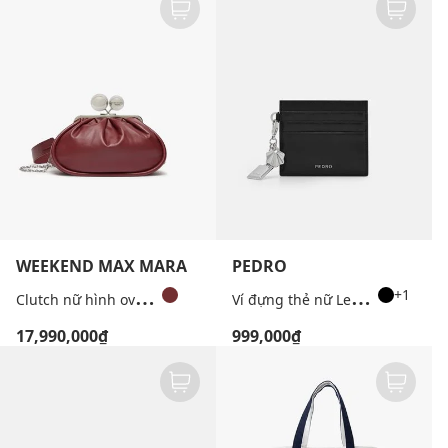
WEEKEND MAX MARA
PEDRO
C
lutch nữ hình oval Milvanew Pasticcino
V
í đựng thẻ nữ Leather Keychain
+1
17,990,000₫
999,000₫