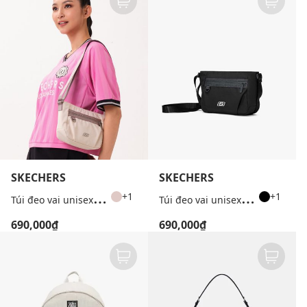
SKECHERS
SKECHERS
T
úi đeo vai unisex phom chữ nhật phối logo
T
úi đeo vai unisex phom chữ nhật phối logo
+1
+1
690,000₫
690,000₫