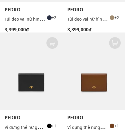
PEDRO
PEDRO
T
úi đeo vai nữ hình thang Jatte Leather Charm
T
úi đeo vai nữ hình thang Jatte Leather Charm
+2
+2
3,399,000₫
3,399,000₫
PEDRO
PEDRO
V
í đựng thẻ nữ gập đôi Leather
V
í đựng thẻ nữ gập đôi Leather
+1
+1