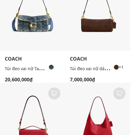
COACH
COACH
T
úi đeo vai nữ Tabby 26 Signature Denim
T
úi đeo vai nữ dáng trụ dài Barrel
+1
20,600,000₫
7,000,000₫