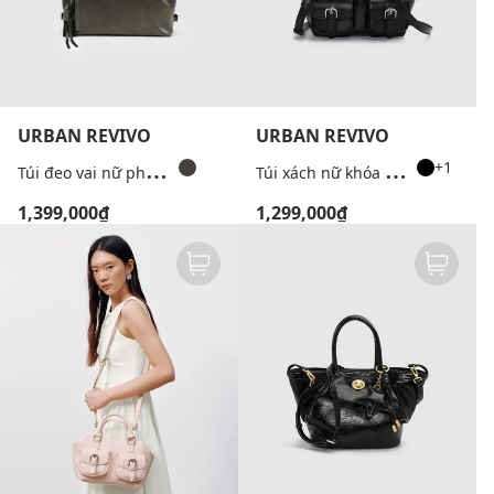
URBAN REVIVO
URBAN REVIVO
T
úi đeo vai nữ phom chữ nhật hiện đại
T
úi xách nữ khóa cài đa ngăn
+1
1,399,000₫
1,299,000₫