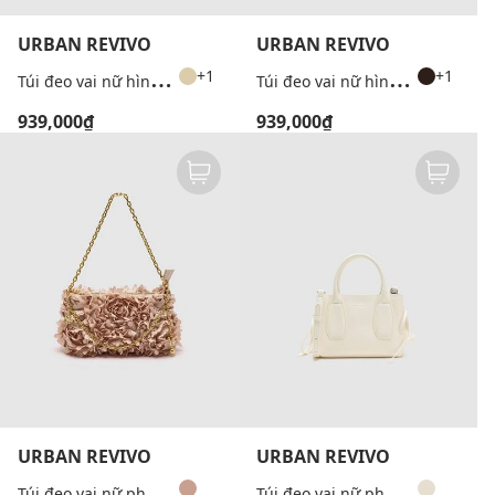
URBAN REVIVO
URBAN REVIVO
T
úi đeo vai nữ hình bán nguyệt phối dây xích
T
úi đeo vai nữ hình bán nguyệt phối dây xích
+1
+1
939,000₫
939,000₫
URBAN REVIVO
URBAN REVIVO
T
úi đeo vai nữ phom chữ nhật hoa nổi
T
úi đeo vai nữ phom chữ nhật phối nơ