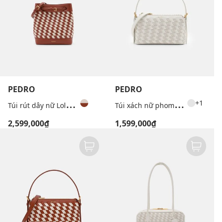
PEDRO
PEDRO
T
úi rút dây nữ Loli Woven
T
úi xách nữ phom chữ nhật Woven Gallery Pouch
+1
2,599,000₫
1,599,000₫