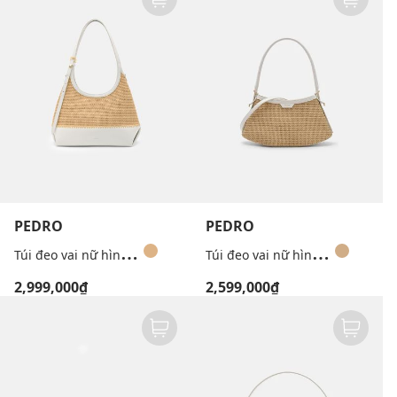
PEDRO
PEDRO
T
úi đeo vai nữ hình thang Saskia Raffia
T
úi đeo vai nữ hình thang Nikki Raffia
2,999,000₫
2,599,000₫