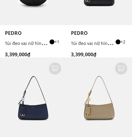
PEDRO
PEDRO
T
úi đeo vai nữ hình bán nguyệt Jatte
T
úi đeo vai nữ hình thang Jatte Leather Charm
+1
+2
3,399,000₫
3,399,000₫