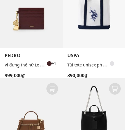
PEDRO
USPA
V
í đựng thẻ nữ Leather Keychain
T
úi tote unisex phom chữ nhật in logo
+1
999,000₫
390,000₫