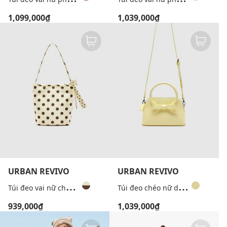
1,099,000₫
1,039,000₫
URBAN REVIVO
URBAN REVIVO
T
úi đeo vai nữ chấm bi phối nơ
T
úi đeo chéo nữ dáng vòm phối nơ
939,000₫
1,039,000₫