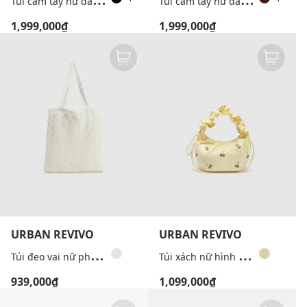
1,999,000₫
1,999,000₫
URBAN REVIVO
URBAN REVIVO
T
úi đeo vai nữ phom chữ nhật phối nơ
T
úi xách nữ hình bán nguyệt họa tiết cherry
939,000₫
1,099,000₫