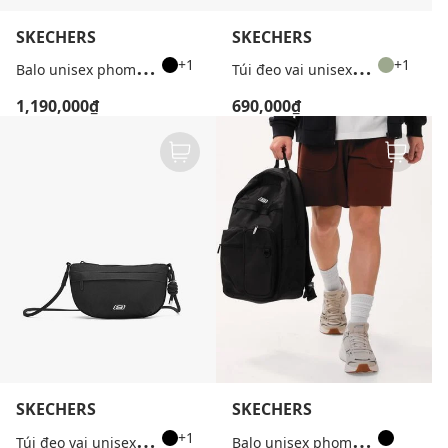
SKECHERS
SKECHERS
B
alo unisex phom chữ nhật nắp gập
T
úi đeo vai unisex hình bán nguyệt phối logo
+1
+1
1,190,000₫
690,000₫
SKECHERS
SKECHERS
T
úi đeo vai unisex hình bán nguyệt phối logo
B
alo unisex phom chữ nhật phối logo
+1