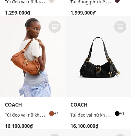
T
úi đeo vai nữ đan họa tiết
T
úi đựng phụ kiện nữ dạng hộp Ari Leather
1,299,000₫
1,999,000₫
COACH
COACH
T
úi đeo vai nữ khóa gài Drifter 31
T
úi đeo vai nữ khóa gài Drifter 31
+1
+1
16,100,000₫
16,100,000₫