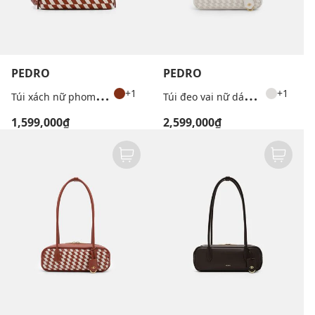
PEDRO
PEDRO
T
úi xách nữ phom chữ nhật Woven Gallery Pouch
T
úi đeo vai nữ dáng dài Caddie Woven
+1
+1
1,599,000₫
2,599,000₫