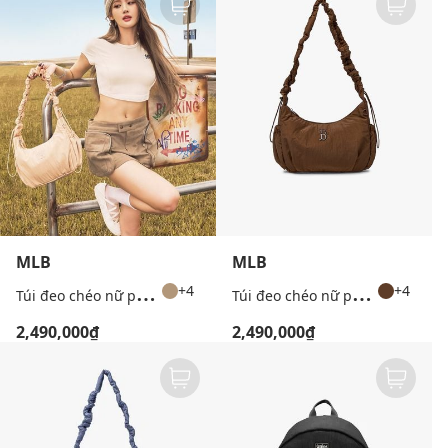
MLB
MLB
T
úi đeo chéo nữ phom chữ nhật Basic Athleisure
T
úi đeo chéo nữ phom chữ nhật Basic Athleisure
+4
+4
2,490,000₫
2,490,000₫