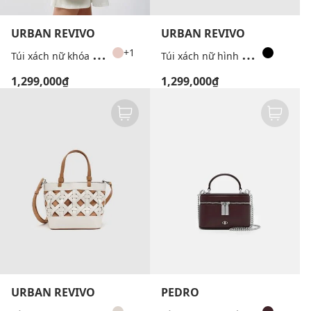
URBAN REVIVO
URBAN REVIVO
T
úi xách nữ khóa cài đa ngăn
T
úi xách nữ hình thang phối charm
+1
1,299,000₫
1,299,000₫
URBAN REVIVO
PEDRO