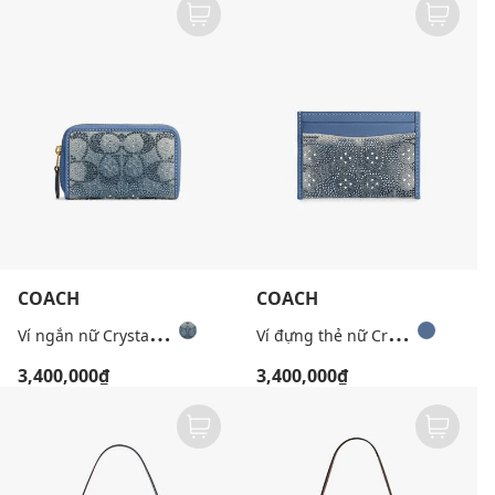
COACH
COACH
V
í ngắn nữ Crystal Signature Denim
V
í đựng thẻ nữ Crystal Signature Jacquard
3,400,000₫
3,400,000₫