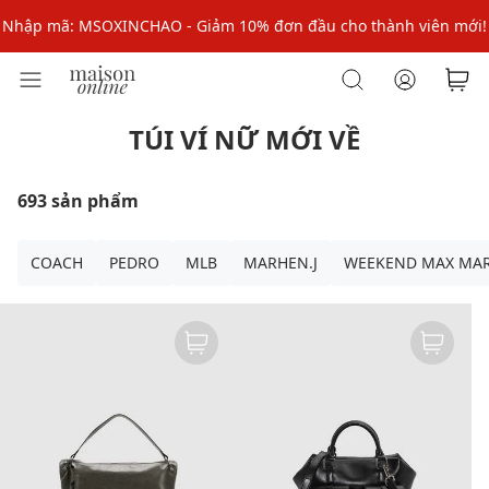
Nhập mã: MSOXINCHAO - Giảm 10% đơn đầu cho thành viên mới!
Nhập mã MSOPAY100: giảm ngay 10% khi thanh toán trực tuyến
Nhập mã: MSOXINCHAO - Giảm 10% đơn đầu cho thành viên mới!
TÚI VÍ NỮ MỚI VỀ
693 sản phẩm
COACH
PEDRO
MLB
MARHEN.J
WEEKEND MAX MA