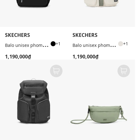
SKECHERS
SKECHERS
B
alo unisex phom chữ nhật hiện đại
B
alo unisex phom chữ nhật nắp gập
+1
+1
1,190,000₫
1,190,000₫