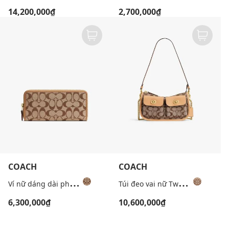
14,200,000₫
2,700,000₫
COACH
COACH
V
í nữ dáng dài phom chữ nhật khóa zip
T
úi đeo vai nữ Twin Turnlock Waverly In Signature
6,300,000₫
10,600,000₫