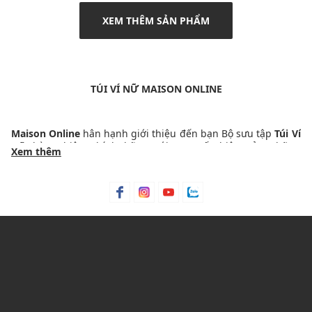
XEM THÊM SẢN PHẨM
TÚI VÍ NỮ MAISON ONLINE
Maison Online
hân hạnh giới thiệu đến bạn Bộ sưu tập
Túi Ví
Nữ
hàng hiệu chính hãng với sự xuất hiện của những
Xem thêm
thương hiệu nổi tiếng và đẳng cấp nhất trong làng thời trang
quốc tế như
PEDRO
,
MLB
,
CONVERSE
,
COACH
,
HAVAIANAS
,
MARHEN.J
,
LE SILLA
và nhiều tên tuổi hàng đầu khác.
NHỮNG DÒNG SẢN PHẨM ĐA DẠNG TRONG BỘ SƯU TẬP
CỦA CHÚNG TÔI
Túi đeo chéo nữ
: với thiết kế tiện dụng, dễ dàng phối đồ với
mọi trang phục, là trợ thủ đắc lực cho các hoạt động thường
ngày hay dạo chơi cuối tuần.