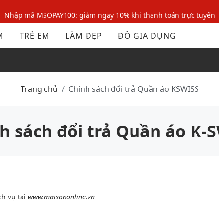
Nhập mã MSOPAY100: giảm ngay 10% khi thanh toán trực tuyến
Nhập mã: MSOXINCHAO - Giảm 10% đơn đầu cho thành viên mới!
M
TRẺ EM
LÀM ĐẸP
ĐỒ GIA DỤNG
Trang chủ
Chính sách đổi trả Quần áo KSWISS
h sách đổi trả Quần áo K-
h vụ tại
www.maisononline.vn