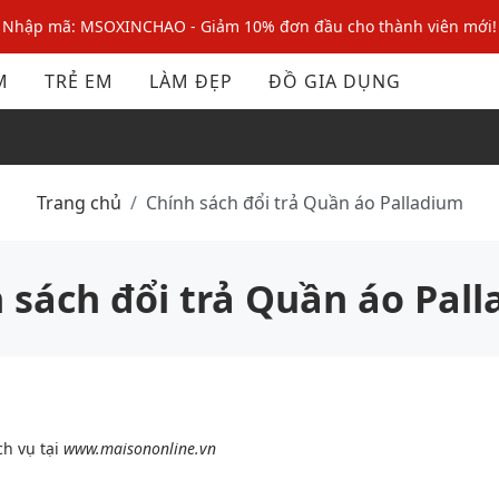
Nhập mã: MSOXINCHAO - Giảm 10% đơn đầu cho thành viên mới!
Nhập mã MSOPAY100: giảm ngay 10% khi thanh toán trực tuyến
M
TRẺ EM
LÀM ĐẸP
ĐỒ GIA DỤNG
Nhập mã: MSOXINCHAO - Giảm 10% đơn đầu cho thành viên mới!
Trang chủ
Chính sách đổi trả Quần áo Palladium
 sách đổi trả Quần áo Pal
h vụ tại
www.maisononline.vn