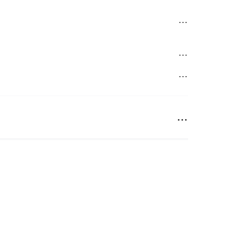
...
...
...
...