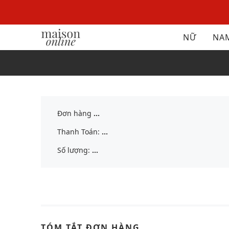
NỮ
NA
Đơn hàng
...
Thanh Toán:
...
Số lượng:
...
TÓM TẮT ĐƠN HÀNG