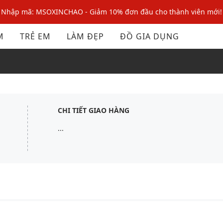
Nhập mã: MSOXINCHAO - Giảm 10% đơn đầu cho thành viên mới!
Nhập mã MSOPAY100: giảm ngay 10% khi thanh toán trực tuyến
M
TRẺ EM
LÀM ĐẸP
ĐỒ GIA DỤNG
Nhập mã: MSOXINCHAO - Giảm 10% đơn đầu cho thành viên mới!
CHI TIẾT GIAO HÀNG
...