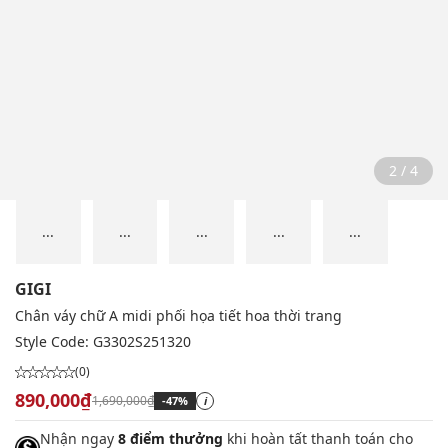
2 / 4
...
...
...
...
...
GIGI
Chân váy chữ A midi phối họa tiết hoa thời trang
Style Code:
G3302S251320
(0)
890,000₫
1,690,000₫
-47%
i
Nhận ngay
8 điểm thưởng
khi hoàn tất thanh toán cho