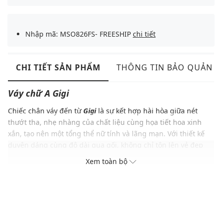
Nhập mã: MSO826FS- FREESHIP
chi tiết
CHI TIẾT SẢN PHẨM
THÔNG TIN BẢO QUẢN
Váy chữ A
Gigi
Chiếc chân váy đến từ
Gigi
là sự kết hợp hài hòa giữa nét
thướt tha, nhẹ nhàng của chất liệu cùng họa tiết hoa xinh
xắn, tạo nên một tổng thể nữ tính và lãng mạn. Với thiết kế
duyên dáng cùng độ dài qua gối, không chỉ tôn lên vẻ đẹp
thanh lịch, kín đáo mà còn khéo léo che đi khuyết điểm, giúp
Xem toàn bộ
bạn tự tin khoe dáng, diện item này, bạn như hóa thân thành
nàng thơ yêu kiều, tỏa sáng nét duyên dáng, ngọt ngào khó
cưỡng.
ĐẶC ĐIỂM NỔI BẬT