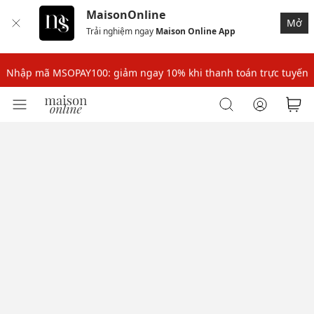
MaisonOnline
Mở
Trải nghiệm ngay
Maison Online App
Nhập mã: MSOXINCHAO - Giảm 10% đơn đầu cho thành viên mới!
Nhập mã MSOPAY100: giảm ngay 10% khi thanh toán trực tuyến
Nhập mã: MSOXINCHAO - Giảm 10% đơn đầu cho thành viên mới!
Nhập mã MSOPAY100: giảm ngay 10% khi thanh toán trực tuyến
Nhập mã: MSOXINCHAO - Giảm 10% đơn đầu cho thành viên mới!