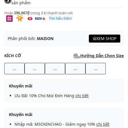
sản phẩm
Hoặc
296,667₫
trong 3 kì thanh toán với
Tìm hiểu thêm
Phân phối bởi:
MAISON
XEM SHOP
KÍCH CỠ
Hướng Dẫn Chọn Size
...
...
...
...
...
Khuyến mãi
Ưu Đãi 10% Cho Mọi Đơn Hàng
chi tiết
Khuyến mãi
Nhập mã: MSOXINCHAO - Giảm ngay 10%
chi tiết