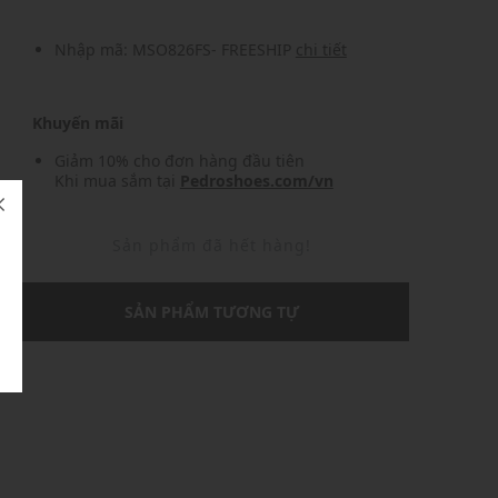
Nhập mã: MSO826FS- FREESHIP
chi tiết
Khuyến mãi
Giảm 10% cho đơn hàng đầu tiên
Khi mua sắm tại
Pedroshoes.com/vn
Sản phẩm đã hết hàng!
SẢN PHẨM TƯƠNG TỰ
U