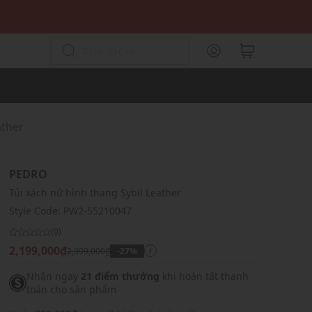
ather
PEDRO
Túi xách nữ hình thang Sybil Leather
Style Code:
PW2-55210047
(0)
2,199,000₫
2,999,000₫
-27%
i
Nhận ngay
21 điểm thưởng
khi hoàn tất thanh
toán cho sản phẩm