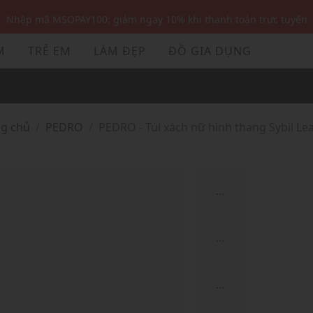
Nhập mã MSOPAY100: giảm ngay 10% khi thanh toán trực tuyến
Nhập mã: MSOXINCHAO - Giảm 10% đơn đầu cho thành viên mới!
M
TRẺ EM
LÀM ĐẸP
ĐỒ GIA DỤNG
Nhập mã MSOPAY100: giảm ngay 10% khi thanh toán trực tuyến
Nhập mã: MSOXINCHAO - Giảm 10% đơn đầu cho thành viên mới!
ng chủ
PEDRO
PEDRO - Túi xách nữ hình thang Sybil Le
...
...
...