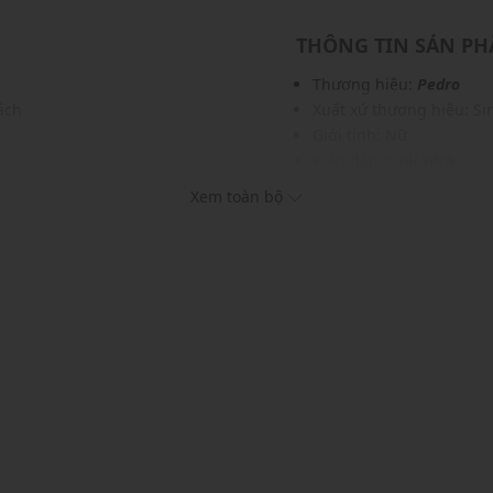
THÔNG TIN SẢN P
Thương hiệu:
Pedro
ách
Xuất xứ thương hiệu: S
Giới tính: Nữ
Kiểu dáng:
Túi xách
c
Màu sắc: Black, Brown, 
Xem toàn bộ
Chất liệu: Da bê
Lớp lót: Da lộn Microfibe
Kích thước: W25 x H16 x
Chiều dài quai xách: 8 (
Sức chứa: Có thể đựng vừ
khác...
Thích hợp dùng trong các 
Xu hướng theo mùa: Sử 