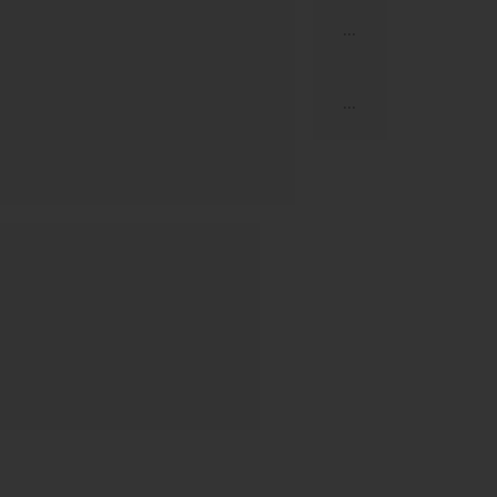
...
...