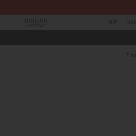
NỮ
NA
Tra