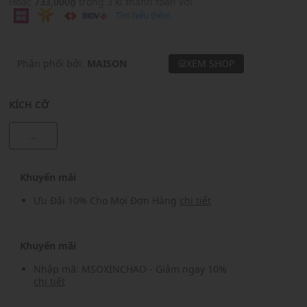
Hoặc
733,000₫
trong 3 kì thanh toán với
Tìm hiểu thêm
Phân phối bởi:
MAISON
XEM SHOP
KÍCH CỠ
...
Khuyến mãi
Ưu Đãi 10% Cho Mọi Đơn Hàng
chi tiết
Khuyến mãi
Nhập mã: MSOXINCHAO - Giảm ngay 10%
chi tiết