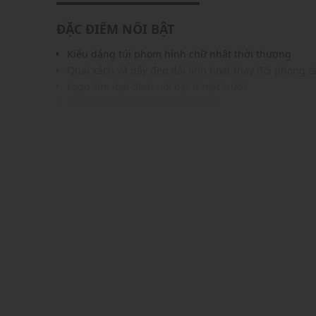
ĐẶC ĐIỂM NỔI BẬT
Kiểu dáng túi phom hình chữ nhật thời thượng
Quai xách và dây đeo dài linh hoạt thay đổi phong c
Logo kim loại đính nổi bật ở mặt trước
Phối dây đeo túi xách sành điệu
Màu sắc hiện đại, dễ phối cùng các trang phục khá