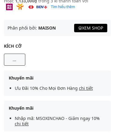
Hoặc
1,133,000₫
trong 3 kì thanh toán với
Tìm hiểu thêm
Phân phối bởi:
MAISON
XEM SHOP
KÍCH CỠ
...
Khuyến mãi
Ưu Đãi 10% Cho Mọi Đơn Hàng
chi tiết
Khuyến mãi
Nhập mã: MSOXINCHAO - Giảm ngay 10%
chi tiết