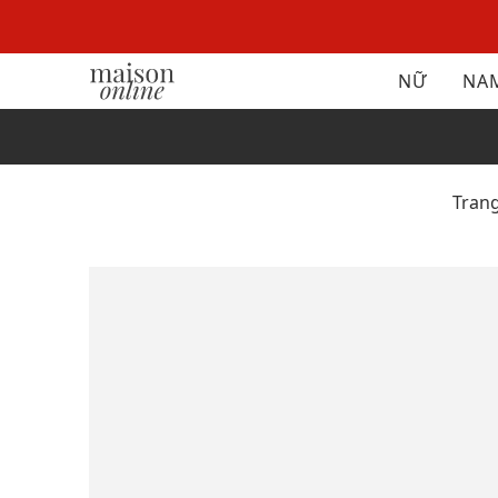
NỮ
NA
Tran