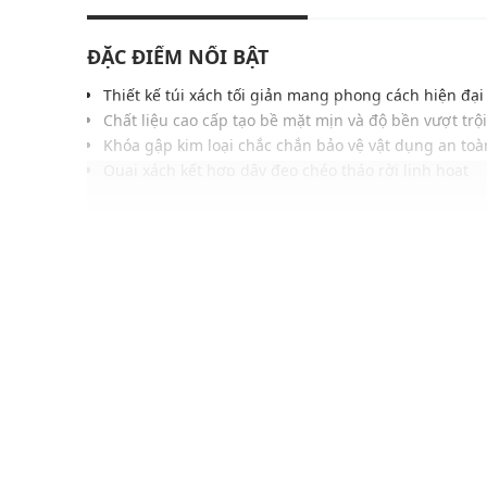
ĐẶC ĐIỂM NỔI BẬT
Thiết kế túi xách tối giản mang phong cách hiện đại
Chất liệu cao cấp tạo bề mặt mịn và độ bền vượt trội
Khóa gập kim loại chắc chắn bảo vệ vật dụng an toà
Quai xách kết hợp dây đeo chéo tháo rời linh hoạt
Ngăn chứa rộng rãi hỗ trợ sắp xếp đồ dùng khoa họ
Phom túi đứng gọn gàng giữ dáng ổn định khi sử d
Tông màu cổ điển dễ phối với nhiều kiểu trang phụ