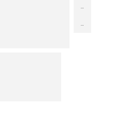
...
...