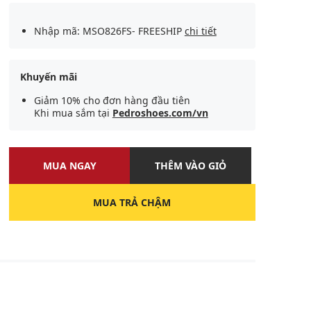
Nhập mã: MSO826FS- FREESHIP
chi tiết
Khuyến mãi
Giảm 10% cho đơn hàng đầu tiên
Khi mua sắm tại
Pedroshoes.com/vn
MUA NGAY
THÊM VÀO GIỎ
MUA TRẢ CHẬM
U