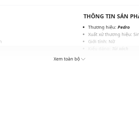
THÔNG TIN SẢN P
Thương hiệu:
Pedro
Xuất xứ thương hiệu: S
n
Giới tính: Nữ
Kiểu dáng:
Túi xách
c
Màu sắc: Black, Chalk, 
Xem toàn bộ
ụng
Chất liệu: Da bê non
c
Lớp lót: Da lộn microfibe
Kích thước: W15.5 x H20.
Độ dài quai xách: 7.5 (c
Sức chứa: Có thể đựng vừ
khác...
Thích hợp dùng trong các
Xu hướng theo mùa: Sử 