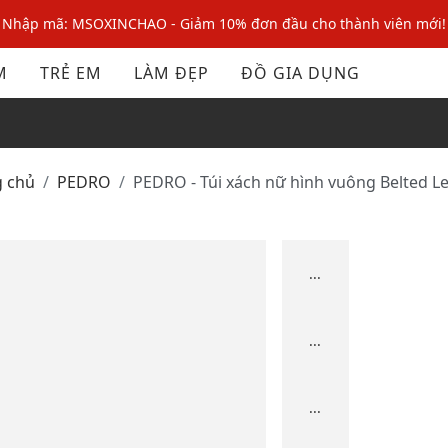
Nhập mã: MSOXINCHAO - Giảm 10% đơn đầu cho thành viên mới!
Nhập mã MSOPAY100: giảm ngay 10% khi thanh toán trực tuyến
M
TRẺ EM
LÀM ĐẸP
ĐỒ GIA DỤNG
Nhập mã: MSOXINCHAO - Giảm 10% đơn đầu cho thành viên mới!
g chủ
PEDRO
PEDRO - Túi xách nữ hình vuông Belted L
...
...
...