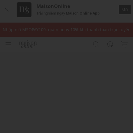
MaisonOnline
Mở
Trải nghiệm ngay
Maison Online App
Nhập mã: MSOXINCHAO - Giảm 10% đơn đầu cho thành viên mới!
Nhập mã MSOPAY100: giảm ngay 10% khi thanh toán trực tuyến
Nhập mã: MSOXINCHAO - Giảm 10% đơn đầu cho thành viên mới!
Nhập mã MSOPAY100: giảm ngay 10% khi thanh toán trực tuyến
Nhập mã: MSOXINCHAO - Giảm 10% đơn đầu cho thành viên mới!