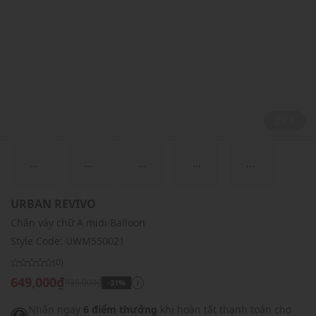
2 / 4
...
...
...
...
...
URBAN REVIVO
Chân váy chữ A midi Balloon
Style Code:
UWM550021
(0)
649,000₫
939,000₫
-31%
i
Nhận ngay
6 điểm thưởng
khi hoàn tất thanh toán cho