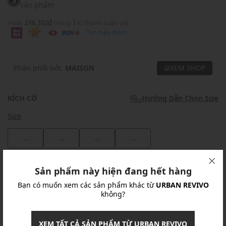
sản phẩm
Hoặc
216,333₫
trong 3 kì thanh toán với
Tìm hiểu thêm
Phân phối bởi:
MAISON
XEM SHOP
KÍCH CỠ
Hướng Dẫn Chọn Size
Size
...
...
...
...
Khuyến mãi
Sản phẩm này hiện đang hết hàng
Bạn có muốn xem các sản phẩm khác từ
URBAN REVIVO
Ưu Đãi 10% Cho Mọi Đơn Hàng
chi tiết
không?
Khuyến mãi
XEM TẤT CẢ SẢN PHẨM TỪ URBAN REVIVO