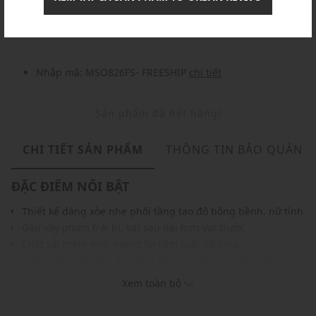
Nhập mã: MSOXINCHAO - Giảm ngay 10%
chi tiết
Nhập mã: MSO826FS- FREESHIP
chi tiết
Sản phẩm đã hết hàng!
CHI TIẾT SẢN PHẨM
THÔNG TIN BẢO QUẢN
ĐẶC ĐIỂM NỔI BẬT
Thiết kế dáng xòe nhẹ phối tầng tạo độ bồng bềnh, nữ tính
Gấu váy phom trái bí, vạt sau dài hơn vạt trước
Chất vải mềm mịn, mang lại cảm giác dễ chịu
Gam màu hiện đại, dễ dàng phối với nhiều trang phục và
phụ kiện
Xem toàn bộ
THÔNG TIN SẢN PHẨM