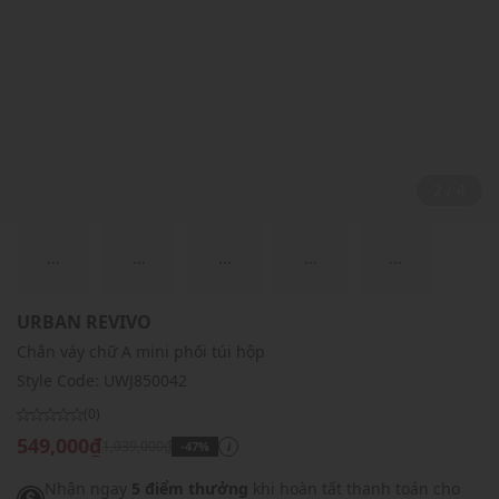
2 / 4
...
...
...
...
...
URBAN REVIVO
Chân váy chữ A mini phối túi hộp
Style Code:
UWJ850042
(0)
549,000₫
1,039,000₫
-47%
i
Nhận ngay
5 điểm thưởng
khi hoàn tất thanh toán cho