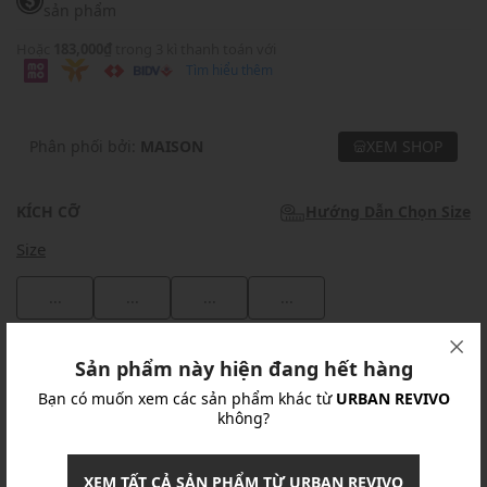
sản phẩm
Hoặc
183,000₫
trong 3 kì thanh toán với
Tìm hiểu thêm
Phân phối bởi:
MAISON
XEM SHOP
KÍCH CỠ
Hướng Dẫn Chọn Size
Size
...
...
...
...
Khuyến mãi
Sản phẩm này hiện đang hết hàng
Bạn có muốn xem các sản phẩm khác từ
URBAN REVIVO
Ưu Đãi 10% Cho Mọi Đơn Hàng
chi tiết
không?
Khuyến mãi
XEM TẤT CẢ SẢN PHẨM TỪ URBAN REVIVO