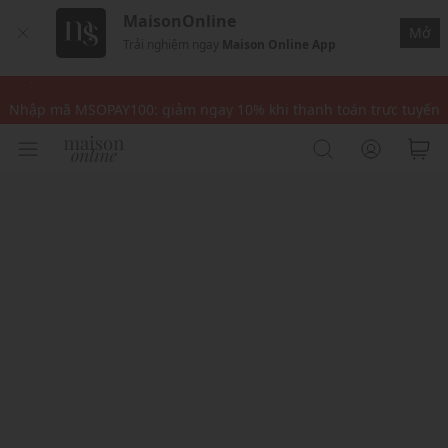
MaisonOnline
Nhập mã MSOPAY100: giảm ngay 10% khi thanh toán trực tuyến
Mở
Trải nghiệm ngay
Maison Online App
Nhập mã: MSOXINCHAO - Giảm 10% đơn đầu cho thành viên mới!
Nhập mã MSOPAY100: giảm ngay 10% khi thanh toán trực tuyến
Nhập mã: MSOXINCHAO - Giảm 10% đơn đầu cho thành viên mới!