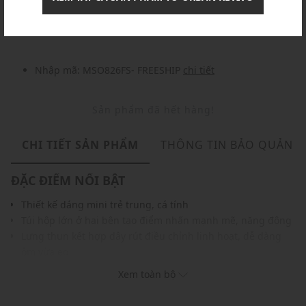
Nhập mã: MSOXINCHAO - Giảm ngay 10%
chi tiết
Nhập mã: MSO826FS- FREESHIP
chi tiết
Sản phẩm đã hết hàng!
CHI TIẾT SẢN PHẨM
THÔNG TIN BẢO QUẢN
ĐẶC ĐIỂM NỔI BẬT
Thiết kế dáng mini trẻ trung, cá tính
Túi hộp lớn ở hai bên tạo điểm nhấn mạnh mẽ, năng động
Lưng thun kết hợp dây rút điều chỉnh linh hoạt, dễ dàng
ôm vừa eo
Chất liệu mềm mại, đứng dáng, thoải mái khi mặc
Xem toàn bộ
Phối hợp hoàn hảo với áo thun, croptop, hoặc sơ mi cho
phong cách streetwear