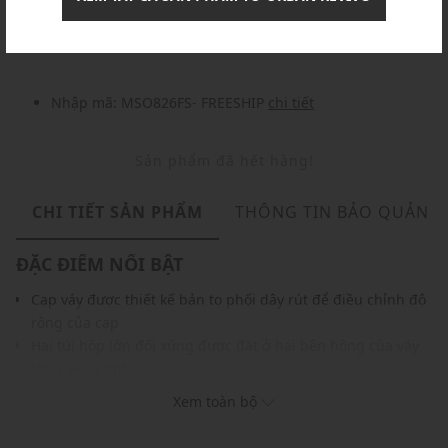
Nhập mã: MSOXINCHAO - Giảm ngay 10%
chi tiết
Nhập mã: MSO826FS- FREESHIP
chi tiết
Sản phẩm đã hết hàng!
CHI TIẾT SẢN PHẨM
THÔNG TIN BẢO QUẢN
ĐẶC ĐIỂM NỔI BẬT
Cạp váy được thiết kế bản to phối dây rút để điều chỉnh độ
rộng của cạp
Hai túi hộp lớn đối xứng được đặt ở hai bên hông của váy
tăng vẻ cá tính
Các túi có độ phồng nhất định, nhấn mạnh phong cách
Xem toàn bộ
cargo
Thiết kế tối giản với phom ngắn trẻ trung