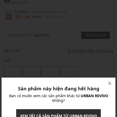
sản phẩm
Hoặc
183,000₫
trong 3 kì thanh toán với
Tìm hiểu thêm
Phân phối bởi:
MAISON
XEM SHOP
KÍCH CỠ
Hướng Dẫn Chọn Size
Size
...
...
...
...
Khuyến mãi
Sản phẩm này hiện đang hết hàng
Bạn có muốn xem các sản phẩm khác từ
URBAN REVIVO
Ưu Đãi 10% Cho Mọi Đơn Hàng
chi tiết
không?
Khuyến mãi
XEM TẤT CẢ SẢN PHẨM TỪ URBAN REVIVO