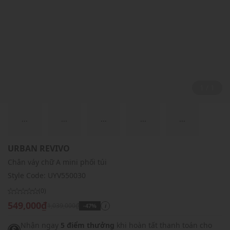
1 / 1
...
...
...
...
...
URBAN REVIVO
Chân váy chữ A mini phối túi
Style Code:
UYV550030
(0)
549,000₫
1,039,000₫
-47%
i
Nhận ngay
5 điểm thưởng
khi hoàn tất thanh toán cho