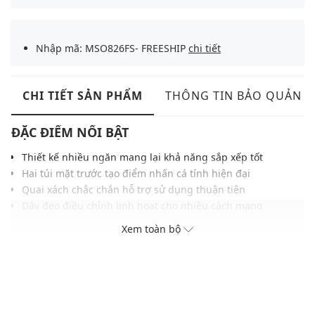
Nhập mã: MSO826FS- FREESHIP
chi tiết
CHI TIẾT SẢN PHẨM
THÔNG TIN BẢO QUẢN
ĐẶC ĐIỂM NỔI BẬT
Thiết kế nhiều ngăn mang lại khả năng sắp xếp tốt
Hai túi mặt trước tạo điểm nhấn cá tính hiện đại
Quai xách chắc chắn hỗ trợ sử dụng thuận tiện
Dây đeo điều chỉnh linh hoạt cho nhiều cách mang
Ngăn chứa rộng rãi phù hợp vật dụng thường ngày
Xem toàn bộ
Phom túi cấu trúc giúp tổng thể gọn gàng cân đối
Tông màu cơ bản thuận tiện phối nhiều trang phục
THÔNG TIN SẢN PHẨM
Thương hiệu:
Urban Revivo